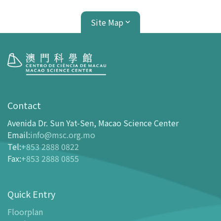
Site Map
Visit
opening-hours
Contact
How To Get Here
Avenida Dr. Sun Yat-Sen, Macao Science Center
Ticketing
Email
:
info@msc.org.mo
Tel
:
+853 2888 0822
-
Buy Tickets Online
Fax
:
+853 2888 0855
-
Tickets and Discount Table
-
Special offers for tourism partners
Quick Entry
Floor Plan
-
Floor Plan
Floorplan