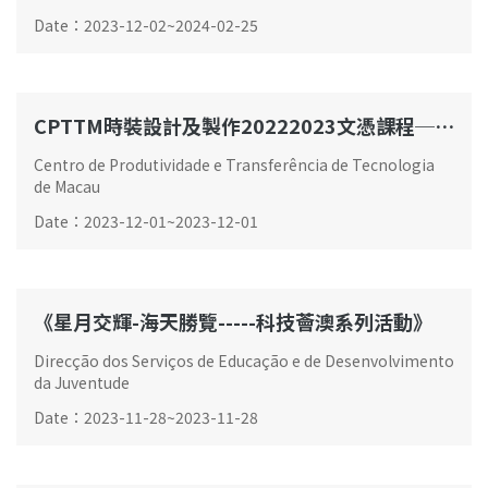
Date
：
2023-12-02
~
2024-02-25
CPTTM時裝設計及製作20222023文憑課程─畢業表演
Centro de Produtividade e Transferência de Tecnologia
de Macau
Date
：
2023-12-01
~
2023-12-01
《星月交輝-海天勝覽-----科技薈澳系列活動》
Direcção dos Serviços de Educação e de Desenvolvimento
da Juventude
Date
：
2023-11-28
~
2023-11-28