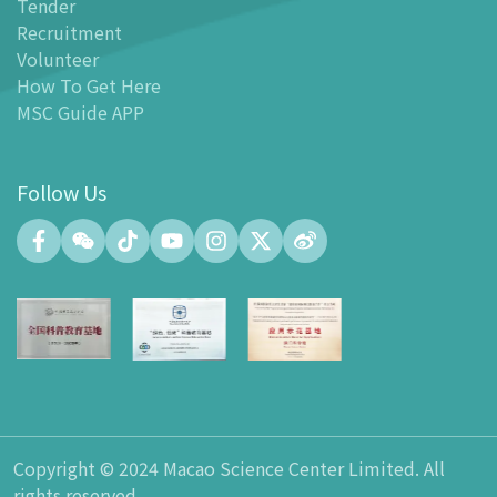
Tender
-
MSC Guide APP
Recruitment
Facilities
Volunteer
-
MSC Kids World
How To Get Here
-
Exhibition Center
MSC Guide APP
-
Planetarium
-
Convention Center
Follow Us
-
Tinker Space
-
FABLAB
-
NetLab
-
Maker Space
-
Atrium
-
Smart Learning Zone
-
Gallery 15
-
Innovation and Talent Development Hub
-
Planetarium Lobby Space
Copyright © 2024 Macao Science Center Limited. All
-
Gift Shop
rights reserved.