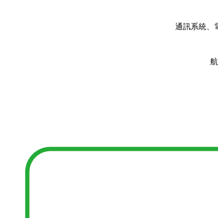
通訊系統、
航