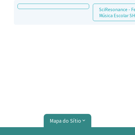
SciResonance - Fe
Música Escolar 
Mapa do Sítio