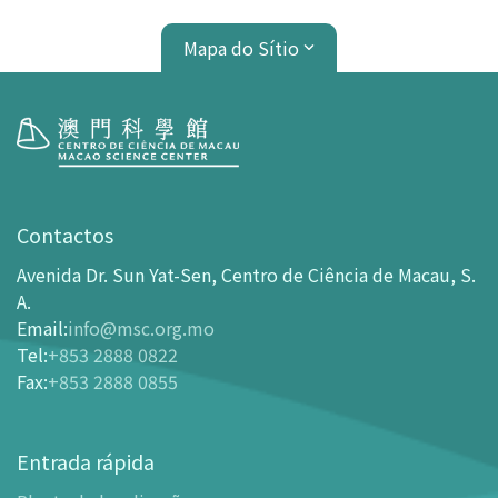
Mapa do Sítio
Visita
Horário de Funcionamento
Contactos
Como chegar ao MSC
Avenida Dr. Sun Yat-Sen, Centro de Ciência de Macau, S.
Bilheteira
A.
Email
:
info@msc.org.mo
-
Comprar Ingressos On-line
Tel
:
+853 2888 0822
-
Ingressos e Tabela de Descontos
Fax
:
+853 2888 0855
-
Oferta para parceiros do sector de turismo
Planta de localização
Entrada rápida
-
Planta de localização