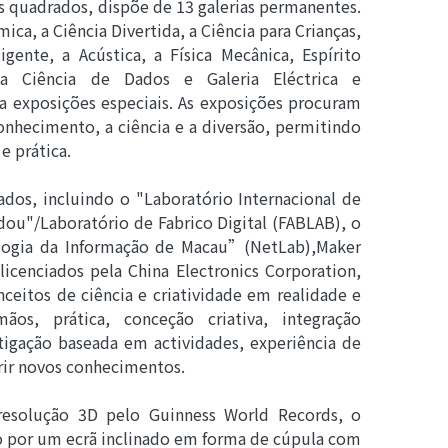
s quadrados, dispõe de 13 galerias permanentes.
ca, a Ciência Divertida, a Ciência para Crianças,
igente, a Acústica, a Física Mecânica, Espírito
, a Ciência de Dados e Galeria Eléctrica e
a exposições especiais. As exposições procuram
nhecimento, a ciência e a diversão, permitindo
e prática.
ados, incluindo o "Laboratório Internacional de
ou"/Laboratório de Fabrico Digital (
FABLAB
), o
logia da Informação de Macau”(NetLab),Maker
licenciados pela China Electronics Corporation,
ceitos de ciência e criatividade em realidade e
ãos, prática, conceção criativa, integração
stigação baseada em actividades, experiência de
rir novos conhecimentos.
resolução 3D pelo Guinness World Records, o
o por um ecrã inclinado em forma de cúpula com