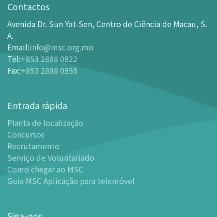
Horário de Funcionamento
Contactos
Como chegar ao MSC
Avenida Dr. Sun Yat-Sen, Centro de Ciência de Macau, S.
Bilheteira
A.
Email
:
info@msc.org.mo
-
Comprar Ingressos On-line
Tel
:
+853 2888 0822
-
Ingressos e Tabela de Descontos
Fax
:
+853 2888 0855
-
Oferta para parceiros do sector de turismo
Planta de localização
Entrada rápida
-
Planta de localização
Planta de localização
-
Guia MSC Aplicação para telemóvel
Concursos
Instalações
Recrutamento
-
Mundo das Crianças
Serviço de Voluntariado
-
Centro de Exibições
Como chegar ao MSC
Guia MSC Aplicação para telemóvel
-
Planetário
-
Centro de Convenções
-
Espaço Tinker/Espaço para popularização da ciência e
Siga-nos