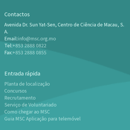
Visita
Horário de Funcionamento
Contactos
Como chegar ao MSC
Avenida Dr. Sun Yat-Sen, Centro de Ciência de Macau, S.
Bilheteira
A.
Email
:
info@msc.org.mo
-
Comprar Ingressos On-line
Tel
:
+853 2888 0822
-
Ingressos e Tabela de Descontos
Fax
:
+853 2888 0855
-
Oferta para parceiros do sector de turismo
Planta de localização
Entrada rápida
-
Planta de localização
Planta de localização
-
Guia MSC Aplicação para telemóvel
Concursos
Instalações
Recrutamento
-
Mundo das Crianças
Serviço de Voluntariado
-
Centro de Exibições
Como chegar ao MSC
Guia MSC Aplicação para telemóvel
-
Planetário
-
Centro de Convenções