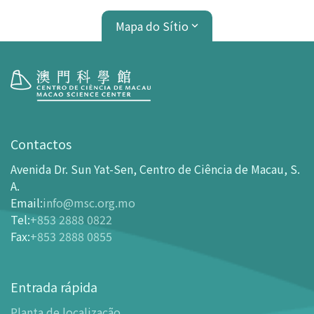
Mapa do Sítio
Visita
Horário de Funcionamento
Contactos
Como chegar ao MSC
Avenida Dr. Sun Yat-Sen, Centro de Ciência de Macau, S.
Bilheteira
A.
Email
:
info@msc.org.mo
-
Comprar Ingressos On-line
Tel
:
+853 2888 0822
-
Ingressos e Tabela de Descontos
Fax
:
+853 2888 0855
-
Oferta para parceiros do sector de turismo
Planta de localização
Entrada rápida
-
Planta de localização
Planta de localização
-
Guia MSC Aplicação para telemóvel