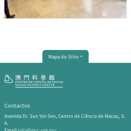
Mapa do Sítio
Visita
Horário de Funcionamento
Contactos
Como chegar ao MSC
Avenida Dr. Sun Yat-Sen, Centro de Ciência de Macau, S.
Bilheteira
A.
Email
:
info@msc.org.mo