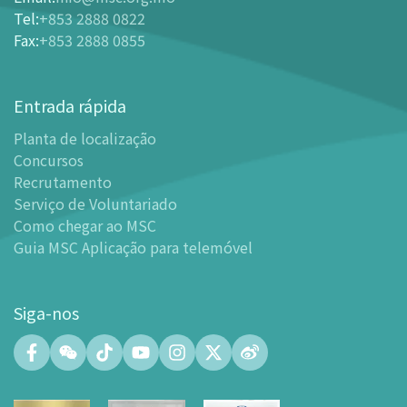
-
Comprar Ingressos On-line
Tel
:
+853 2888 0822
-
Ingressos e Tabela de Descontos
Fax
:
+853 2888 0855
-
Oferta para parceiros do sector de turismo
Planta de localização
Entrada rápida
-
Planta de localização
Planta de localização
-
Guia MSC Aplicação para telemóvel
Concursos
Instalações
Recrutamento
-
Mundo das Crianças
Serviço de Voluntariado
-
Centro de Exibições
Como chegar ao MSC
Guia MSC Aplicação para telemóvel
-
Planetário
-
Centro de Convenções
-
Espaço Tinker/Espaço para popularização da ciência e
Siga-nos
leitura
-
Laboratório de Fabricação Digital (FABLAB)
-
Laboratório de Redes (NetLab)
-
Espaço Maker