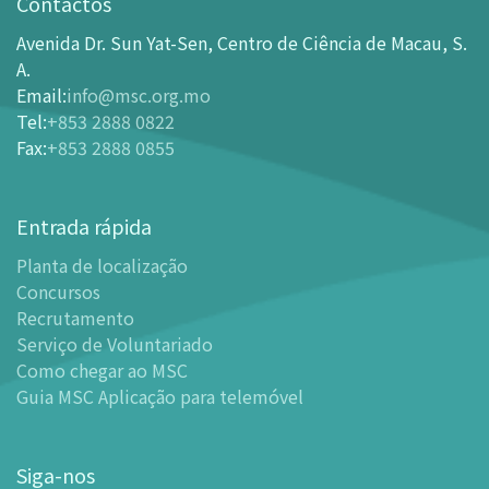
Contactos
Como chegar ao MSC
Avenida Dr. Sun Yat-Sen, Centro de Ciência de Macau, S.
Bilheteira
A.
Email
:
info@msc.org.mo
-
Comprar Ingressos On-line
Tel
:
+853 2888 0822
-
Ingressos e Tabela de Descontos
Fax
:
+853 2888 0855
-
Oferta para parceiros do sector de turismo
Planta de localização
Entrada rápida
-
Planta de localização
Planta de localização
-
Guia MSC Aplicação para telemóvel
Concursos
Instalações
Recrutamento
-
Mundo das Crianças
Serviço de Voluntariado
-
Centro de Exibições
Como chegar ao MSC
Guia MSC Aplicação para telemóvel
-
Planetário
-
Centro de Convenções
-
Espaço Tinker/Espaço para popularização da ciência e
Siga-nos
leitura