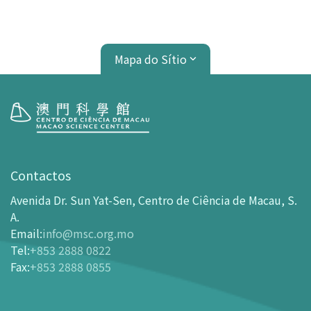
Mapa do Sítio
Visita
Horário de Funcionamento
Contactos
Como chegar ao MSC
Avenida Dr. Sun Yat-Sen, Centro de Ciência de Macau, S.
Bilheteira
A.
Email
:
info@msc.org.mo
-
Comprar Ingressos On-line
Tel
:
+853 2888 0822
-
Ingressos e Tabela de Descontos
Fax
:
+853 2888 0855
-
Oferta para parceiros do sector de turismo
Planta de localização