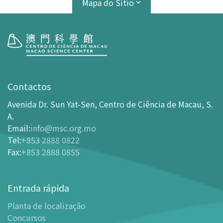
Mapa do Sítio
Visita
Horário de Funcionamento
Contactos
Como chegar ao MSC
Avenida Dr. Sun Yat-Sen, Centro de Ciência de Macau, S.
Bilheteira
A.
Email
:
info@msc.org.mo
-
Comprar Ingressos On-line
Tel
:
+853 2888 0822
-
Ingressos e Tabela de Descontos
Fax
:
+853 2888 0855
-
Oferta para parceiros do sector de turismo
Planta de localização
Entrada rápida
-
Planta de localização
Planta de localização
-
Guia MSC Aplicação para telemóvel
Concursos
Instalações