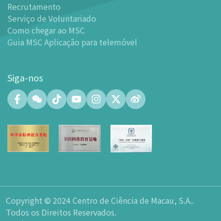
Recrutamento
-
Mundo das Crianças
Serviço de Voluntariado
-
Centro de Exibições
Como chegar ao MSC
Guia MSC Aplicação para telemóvel
-
Planetário
-
Centro de Convenções
-
Espaço Tinker/Espaço para popularização da ciência e
Siga-nos
leitura
-
Laboratório de Fabricação Digital (FABLAB)
-
Laboratório de Redes (NetLab)
-
Espaço Maker
-
Átrio
-
Zona de Aprendizagem Inteligente
-
Sala de Exposição nº 15
-
Espaço Integrado para a Formação de Talentos em
Ciência e Inovação Tecnológica
Copyright © 2024 Centro de Ciência de Macau, S.A..
-
Espaço do átrio do Planetário
Todos os Direitos Reservados.
-
Loja de Lembranças