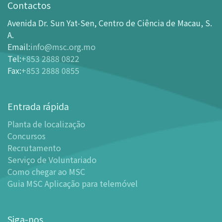
Horário de Funcionamento
Contactos
Como chegar ao MSC
Avenida Dr. Sun Yat-Sen, Centro de Ciência de Macau, S.
Bilheteira
A.
Email
:
info@msc.org.mo
-
Comprar Ingressos On-line
Tel
:
+853 2888 0822
-
Ingressos e Tabela de Descontos
Fax
:
+853 2888 0855
-
Oferta para parceiros do sector de turismo
Planta de localização
Entrada rápida
-
Planta de localização
Planta de localização
-
Guia MSC Aplicação para telemóvel
Concursos
Instalações
Recrutamento
-
Mundo das Crianças
Serviço de Voluntariado
-
Centro de Exibições
Como chegar ao MSC
Guia MSC Aplicação para telemóvel
-
Planetário
-
Centro de Convenções
-
Espaço Tinker/Espaço para popularização da ciência e
Siga-nos
leitura