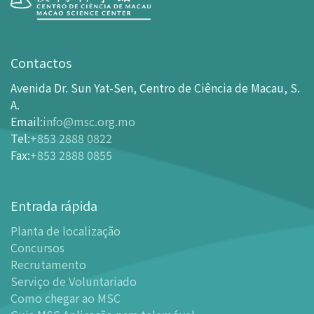
Visita
Horário de Funcionamento
Contactos
Como chegar ao MSC
Avenida Dr. Sun Yat-Sen, Centro de Ciência de Macau, S.
Bilheteira
A.
Email
:
info@msc.org.mo
-
Comprar Ingressos On-line
Tel
:
+853 2888 0822
-
Ingressos e Tabela de Descontos
Fax
:
+853 2888 0855
-
Oferta para parceiros do sector de turismo
Planta de localização
Entrada rápida
-
Planta de localização
Planta de localização
-
Guia MSC Aplicação para telemóvel
Concursos
Instalações
Recrutamento
-
Mundo das Crianças
Serviço de Voluntariado
-
Centro de Exibições
Como chegar ao MSC