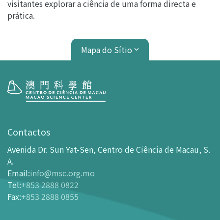
visitantes explorar a ciência de uma forma directa e
prática.
Mapa do Sítio
Visita
Horário de Funcionamento
Contactos
Como chegar ao MSC
Avenida Dr. Sun Yat-Sen, Centro de Ciência de Macau, S.
Bilheteira
A.
Email
:
info@msc.org.mo
-
Comprar Ingressos On-line
Tel
:
+853 2888 0822
-
Ingressos e Tabela de Descontos
Fax
:
+853 2888 0855
-
Oferta para parceiros do sector de turismo