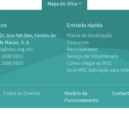
Mapa do Sítio
tos
Entrada rápida
Dr. Sun Yat-Sen, Centro de
Planta de localização
de Exibições
Planetário
de Macau, S. A.
Concursos
fo@msc.org.mo
Recrutamento
ção
Introdução
 2888 0822
Serviço de Voluntariado
 Permanentes
Programas
 2888 0855
Como chegar ao MSC
leria de Ciência Astronómica -
-
há eventos recentes
Guia MSC Aplicação para tel
er
-
Filmes em Cúpula Já Retirad
leria da Ciência Divertida
Horário
leria da Ciência para Crianças
. Todos os Direitos
Horário de
Contact
Noite Estrelada
leria de Ciência Náutica
Funcionamento
-
Atividade mais recente
leria de Biodiversidade
-
Revisão da atividade
leria da Tecnologia Inteligente
SKY KIDS
aleria do Som