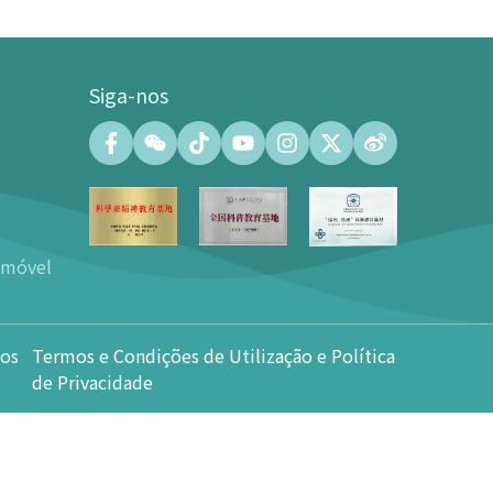
Siga-nos
Centro de Convenções
Salão de Convenções (capacidade
máxima de 500 pessoas)
Salas de Reuniões (capacidade
emóvel
máxima de 140 pessoas)
os
Galeria do Centro de Convenções de
100㎡
os
Termos e Condições de Utilização e Política
Praça da Árvore em Forma de
Coração de 600㎡
de Privacidade
Aluguer de instalações de
convenções e exposições
Contactos de convenções e
exposições