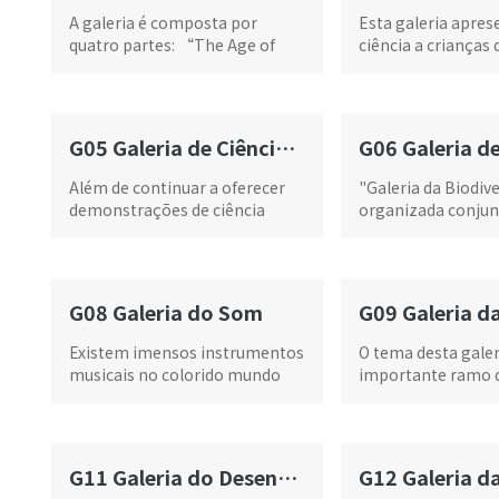
A galeria é composta por
Esta galeria apres
quatro partes: “The Age of
ciência a crianças 
Reason”, “The Distant
encontram no perío
Horizon” e “The Stars and
d....
I”. Seguindo sugestões de
observadores de estrelas de
G05 Galeria de Ciência Náutica
todas as idades, a exposição
integra arte e tecnologia, com
Além de continuar a oferecer
"Galeria da Biodiv
efeitos de luz e sombra
demonstrações de ciência
organizada conju
oníricos, permitindo aos
popular e espectáculos de ....
pelo Centro de Ciê
visitantes mergulhar na
Macau, pelo Instit
experiência e rever a longa
Assuntos Municipai
história da ciência da
Unidade de Colecç
G08 Galeria do Som
observação astronómica e
da Biblioteca da U
compreender a história por
de Macau e pelo D
Existem imensos instrumentos
O tema desta galer
detrás das misteriosas
Leong
musicais no colorido mundo
importante ramo da
estrelas.
musical.
mecânica clássica 
mecância de Newt
também é conheci
G11 Galeria do Desenvolvimento Sustentável