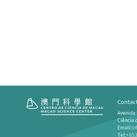
Contac
Avenida 
Visita
Centro 
Ciência 
Email
:
in
Horário de Funcionamento
Introdu
Tel
:
+853