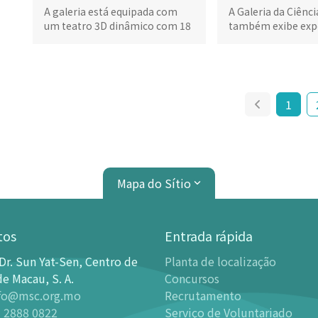
A galeria está equipada com
A Galeria da Ciênc
um teatro 3D dinâmico com 18
também exibe exp
lugares
sobre tecnologia 
de rede
1
Mapa do Sítio
tos
Entrada rápida
Dr. Sun Yat-Sen, Centro de
Planta de localização
de Exibições
Planetário
de Macau, S. A.
Concursos
fo@msc.org.mo
Recrutamento
ção
Introdução
 2888 0822
Serviço de Voluntariado