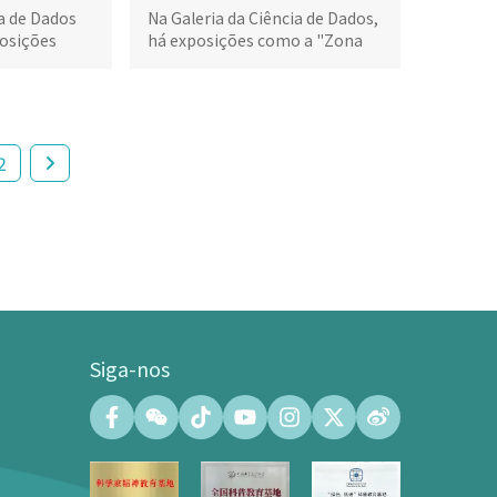
ia de Dados
Na Galeria da Ciência de Dados,
osições
há exposições como a "Zona
e segurança
de Aprendizagem Inteligente",
uma exposição de
reconhecimento de voz AI e
uma experiência metaversa
baseada na arquitectura 5G.
2
Siga-nos
Centro de Convenções
Salão de Convenções (capacidade
máxima de 500 pessoas)