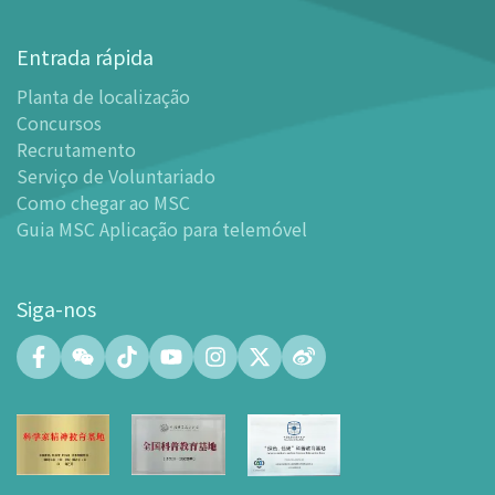
Planta de localização
Entrada rápida
-
Planta de localização
Planta de localização
-
Guia MSC Aplicação para telemóvel
Concursos
Instalações
Recrutamento
-
Mundo das Crianças
Serviço de Voluntariado
-
Centro de Exibições
Como chegar ao MSC
Guia MSC Aplicação para telemóvel
-
Planetário
-
Centro de Convenções
-
Espaço Tinker/Espaço para popularização da ciência e
Siga-nos
leitura
-
Laboratório de Fabricação Digital (FABLAB)
-
Laboratório de Redes (NetLab)
-
Espaço Maker
-
Átrio
-
Zona de Aprendizagem Inteligente