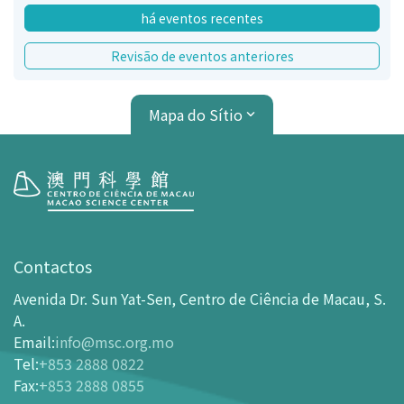
há eventos recentes
Revisão de eventos anteriores
Mapa do Sítio
Visita
Horário de Funcionamento
Contactos
Como chegar ao MSC
Avenida Dr. Sun Yat-Sen, Centro de Ciência de Macau, S.
Bilheteira
A.
Email
:
info@msc.org.mo
-
Comprar Ingressos On-line
Tel
:
+853 2888 0822
-
Ingressos e Tabela de Descontos
Fax
:
+853 2888 0855
-
Oferta para parceiros do sector de turismo