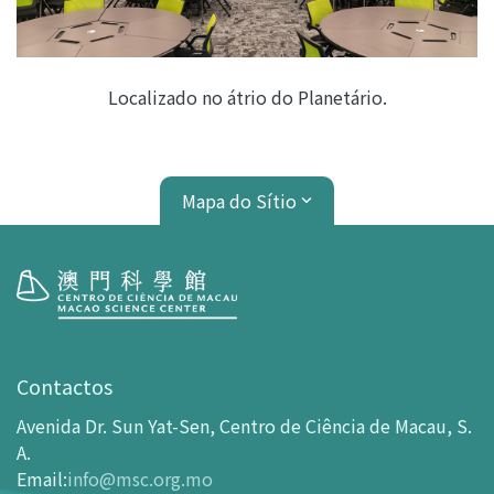
Localizado no átrio do Planetário.
Mapa do Sítio
Visita
Horário de Funcionamento
Contactos
Como chegar ao MSC
Avenida Dr. Sun Yat-Sen, Centro de Ciência de Macau, S.
Bilheteira
A.
Email
:
info@msc.org.mo
-
Comprar Ingressos On-line