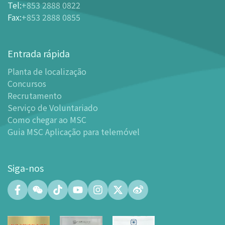
Tel
:
+853 2888 0822
-
Ingressos e Tabela de Descontos
Fax
:
+853 2888 0855
-
Oferta para parceiros do sector de turismo
Planta de localização
Entrada rápida
-
Planta de localização
Planta de localização
-
Guia MSC Aplicação para telemóvel
Concursos
Instalações
Recrutamento
-
Mundo das Crianças
Serviço de Voluntariado
-
Centro de Exibições
Como chegar ao MSC
Guia MSC Aplicação para telemóvel
-
Planetário
-
Centro de Convenções
-
Espaço Tinker/Espaço para popularização da ciência e
Siga-nos
leitura
-
Laboratório de Fabricação Digital (FABLAB)
-
Laboratório de Redes (NetLab)
-
Espaço Maker