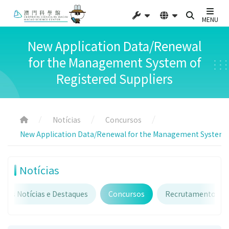
MENU
New Application Data/Renewal
for the Management System of
Registered Suppliers
Notícias
Concursos
New Application Data/Renewal for the Management System o
Notícias
imas Notícias e Destaques
Concursos
Recrutamento