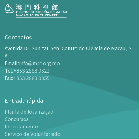
Visita
Horário de Funcionamento
Contactos
Como chegar ao MSC
Avenida Dr. Sun Yat-Sen, Centro de Ciência de Macau, S.
Bilheteira
A.
Email
:
info@msc.org.mo
-
Comprar Ingressos On-line
Tel
:
+853 2888 0822
-
Ingressos e Tabela de Descontos
Fax
:
+853 2888 0855
-
Oferta para parceiros do sector de turismo
Planta de localização
Entrada rápida
-
Planta de localização
Planta de localização
-
Guia MSC Aplicação para telemóvel
Concursos
Instalações
Recrutamento
-
Mundo das Crianças
Serviço de Voluntariado