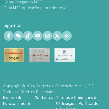
-
Centro de Exibições
Como chegar ao MSC
Guia MSC Aplicação para telemóvel
-
Planetário
-
Centro de Convenções
-
Espaço Tinker/Espaço para popularização da ciência e
Siga-nos
leitura
-
Laboratório de Fabricação Digital (FABLAB)
-
Laboratório de Redes (NetLab)
-
Espaço Maker
-
Átrio
-
Zona de Aprendizagem Inteligente
-
Sala de Exposição nº 15
-
Espaço Integrado para a Formação de Talentos em
Ciência e Inovação Tecnológica
Copyright © 2024 Centro de Ciência de Macau, S.A..
-
Espaço do átrio do Planetário
Todos os Direitos Reservados.
-
Loja de Lembranças
Horário de
Contactos
Termos e Condições de
-
Parque de Estacionamento
Funcionamento
Utilização e Política de
-
Restauração
Privacidade