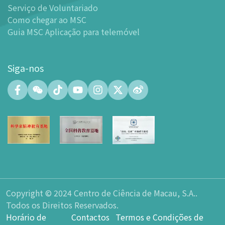
-
Mundo das Crianças
Serviço de Voluntariado
-
Centro de Exibições
Como chegar ao MSC
Guia MSC Aplicação para telemóvel
-
Planetário
-
Centro de Convenções
-
Espaço Tinker/Espaço para popularização da ciência e
Siga-nos
leitura
-
Laboratório de Fabricação Digital (FABLAB)
-
Laboratório de Redes (NetLab)
-
Espaço Maker
-
Átrio
-
Zona de Aprendizagem Inteligente
-
Sala de Exposição nº 15
-
Espaço Integrado para a Formação de Talentos em
Ciência e Inovação Tecnológica
Copyright © 2024 Centro de Ciência de Macau, S.A..
-
Espaço do átrio do Planetário
Todos os Direitos Reservados.
-
Loja de Lembranças
Horário de
Contactos
Termos e Condições de
-
Parque de Estacionamento