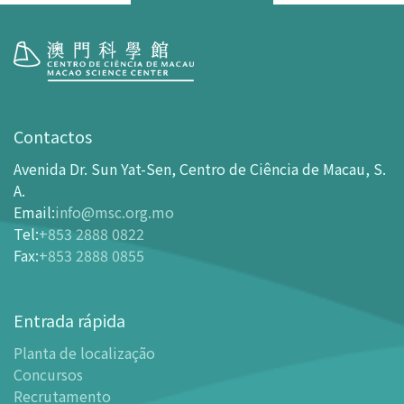
Visita
Horário de Funcionamento
Contactos
Como chegar ao MSC
Avenida Dr. Sun Yat-Sen, Centro de Ciência de Macau, S.
Bilheteira
A.
Email
:
info@msc.org.mo
-
Comprar Ingressos On-line
Tel
:
+853 2888 0822
-
Ingressos e Tabela de Descontos
Fax
:
+853 2888 0855
-
Oferta para parceiros do sector de turismo
Planta de localização
Entrada rápida
-
Planta de localização
Planta de localização
-
Guia MSC Aplicação para telemóvel
Concursos
Instalações
Recrutamento