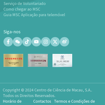
-
Mundo das Crianças
Serviço de Voluntariado
-
Centro de Exibições
Como chegar ao MSC
Guia MSC Aplicação para telemóvel
-
Planetário
-
Centro de Convenções
-
Espaço Tinker/Espaço para popularização da ciência e
Siga-nos
leitura
-
Laboratório de Fabricação Digital (FABLAB)
-
Laboratório de Redes (NetLab)
-
Espaço Maker
-
Átrio
-
Zona de Aprendizagem Inteligente
-
Sala de Exposição nº 15
-
Espaço Integrado para a Formação de Talentos em
Ciência e Inovação Tecnológica
Copyright © 2024 Centro de Ciência de Macau, S.A..
-
Espaço do átrio do Planetário
Todos os Direitos Reservados.
-
Loja de Lembranças
Horário de
Contactos
Termos e Condições de
-
Parque de Estacionamento