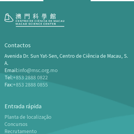
Visita
Horário de Funcionamento
Contactos
Como chegar ao MSC
Avenida Dr. Sun Yat-Sen, Centro de Ciência de Macau, S.
Bilheteira
A.
Email
:
info@msc.org.mo
-
Comprar Ingressos On-line
Tel
:
+853 2888 0822
-
Ingressos e Tabela de Descontos
Fax
:
+853 2888 0855
-
Oferta para parceiros do sector de turismo
Planta de localização
Entrada rápida
-
Planta de localização
Planta de localização
-
Guia MSC Aplicação para telemóvel
Concursos
Instalações
Recrutamento