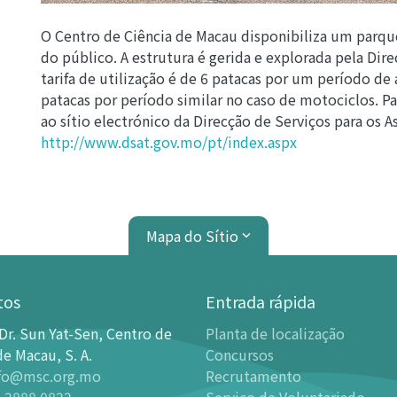
O Centro de Ciência de Macau disponibiliza um parq
do público. A estrutura é gerida e explorada pela Dire
tarifa de utilização é de 6 patacas por um período de 
patacas por período similar no caso de motociclos. Pa
ao sítio electrónico da Direcção de Serviços para os 
http://www.dsat.gov.mo/pt/index.aspx
Mapa do Sítio
tos
Entrada rápida
Dr. Sun Yat-Sen, Centro de
Planta de localização
de Exibições
Planetário
de Macau, S. A.
Concursos
fo@msc.org.mo
Recrutamento
ção
Introdução
 2888 0822
Serviço de Voluntariado