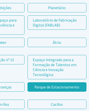
ibições
Planetário
spaço para
Laboratório de Fabricação
ciência e
Digital (FABLAB)
aker
Átrio
ção nº 15
Espaço Integrado para a
Formação de Talentos em
Ciência e Inovação
Tecnológica
branças
Parque de Estacionamento
m fios
Cacifos