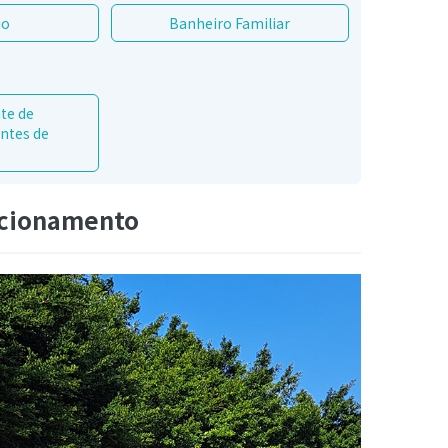
io
Banheiro Familiar
te de
entes de
acionamento