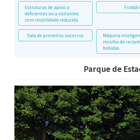
Estruturas de apoio a
Fraldár
deficientes ou a visitantes
com mobilidade reduzida
Sala de primeiros socorros
Máquina inteligen
recolha de recipi
bebidas
Parque de Est