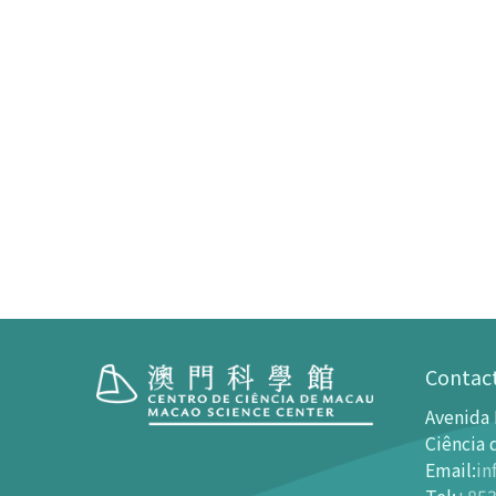
Contac
Avenida 
Visita
Centro 
Ciência 
Email
:
in
Horário de Funcionamento
Introdu
Tel
:
+853