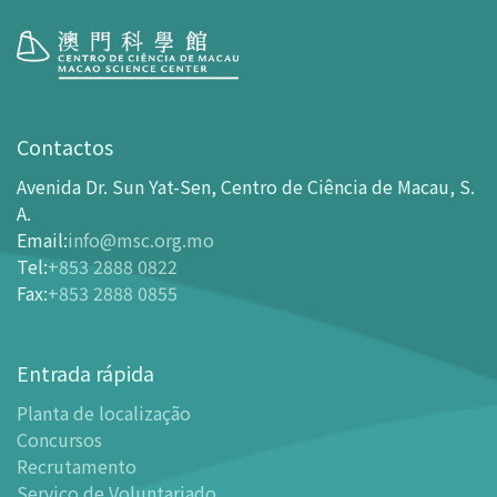
Visita
Horário de Funcionamento
Contactos
Como chegar ao MSC
Avenida Dr. Sun Yat-Sen, Centro de Ciência de Macau, S.
Bilheteira
A.
Email
:
info@msc.org.mo
-
Comprar Ingressos On-line
Tel
:
+853 2888 0822
-
Ingressos e Tabela de Descontos
Fax
:
+853 2888 0855
-
Oferta para parceiros do sector de turismo
Planta de localização
Entrada rápida
-
Planta de localização
Planta de localização
-
Guia MSC Aplicação para telemóvel
Concursos
Instalações
Recrutamento
-
Mundo das Crianças
Serviço de Voluntariado