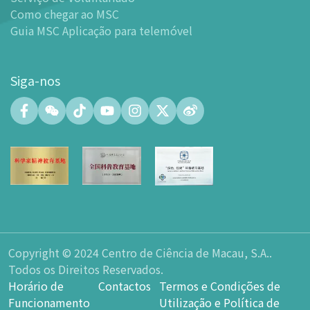
-
Centro de Exibições
Como chegar ao MSC
Guia MSC Aplicação para telemóvel
-
Planetário
-
Centro de Convenções
-
Espaço Tinker/Espaço para popularização da ciência e
Siga-nos
leitura
-
Laboratório de Fabricação Digital (FABLAB)
-
Laboratório de Redes (NetLab)
-
Espaço Maker
-
Átrio
-
Zona de Aprendizagem Inteligente
-
Sala de Exposição nº 15
-
Espaço Integrado para a Formação de Talentos em
Ciência e Inovação Tecnológica
Copyright © 2024 Centro de Ciência de Macau, S.A..
-
Espaço do átrio do Planetário
Todos os Direitos Reservados.
-
Loja de Lembranças
Horário de
Contactos
Termos e Condições de
-
Parque de Estacionamento
Funcionamento
Utilização e Política de