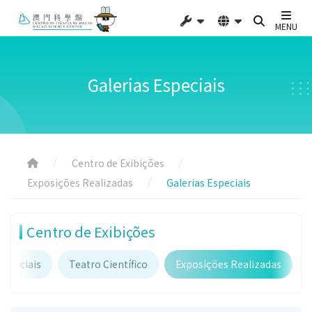
MENU
Galerias Especiais
Centro de Exibições
Exposições Realizadas
Galerias Especiais
Centro de Exibições
Especiais
Teatro Científico
Exposições Realizadas