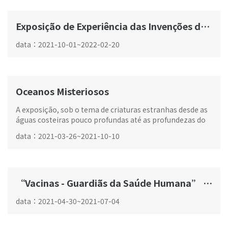
Exposição de Experiência das Invenções dos Tempos Antigos da China
data
：
2021-10-01
~
2022-02-20
Oceanos Misteriosos
A exposição, sob o tema de criaturas estranhas desde as
águas costeiras pouco profundas até as profundezas do
mar...
data
：
2021-03-26
~
2021-10-10
“Vacinas - Guardiãs da Saúde Humana” Exposição Especial
data
：
2021-04-30
~
2021-07-04