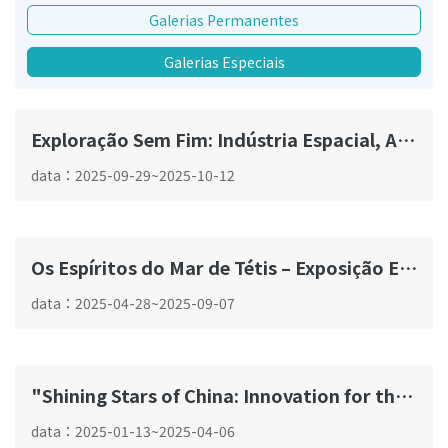
Galerias Permanentes
Galerias Especiais
Exploração Sem Fim: Indústria Espacial, Aeronáutica e Marítima da China
G02
data
：
2025-09-29
~
2025-10-12
Os Espíritos do Mar de Tétis – Exposição Especial sobre os Répteis Marinhos do Triássico da China
G02
data
：
2025-04-28
~
2025-09-07
"Shining Stars of China: Innovation for the Future" Exhibition series
data
：
2025-01-13
~
2025-04-06