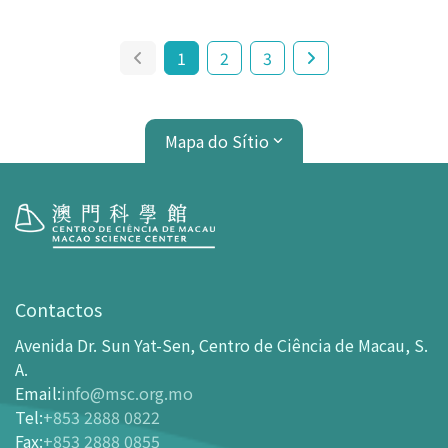
1
2
3
Mapa do Sítio
Visita
Horário de Funcionamento
Contactos
Como chegar ao MSC
Avenida Dr. Sun Yat-Sen, Centro de Ciência de Macau, S.
Bilheteira
A.
Email
:
info@msc.org.mo
-
Comprar Ingressos On-line
Tel
:
+853 2888 0822
-
Ingressos e Tabela de Descontos
Fax
:
+853 2888 0855