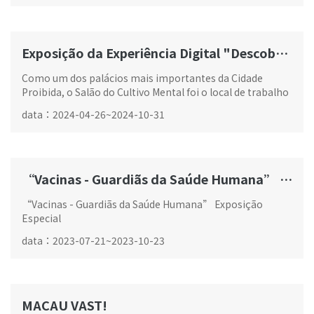
Exposição da Experiência Digital "Descoberta do Salão do Cultivo Mental"
G02
Como um dos palácios mais importantes da Cidade
Proibida, o Salão do Cultivo Mental foi o local de trabalho
e de vida de oito imperadores desde o imperador
data
：
2024-04-26
~
2024-10-31
Yongzheng da dinastia Qing...
“Vacinas - Guardiãs da Saúde Humana” Exposição Especial
“Vacinas - Guardiãs da Saúde Humana” Exposição
Especial
data
：
2023-07-21
~
2023-10-23
MACAU VAST!