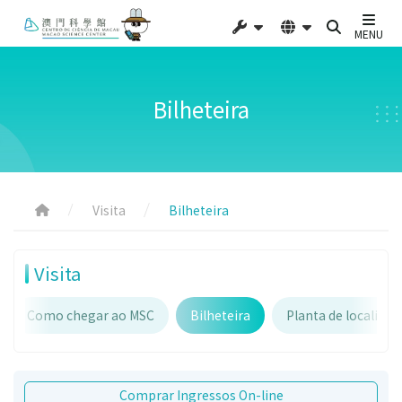
MENU
Bilheteira
Visita
Bilheteira
Visita
Como chegar ao MSC
Bilheteira
Planta de localiza
Comprar Ingressos On-line