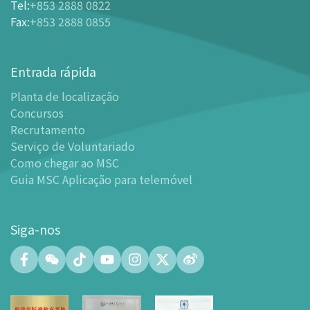
Tel
:
+853 2888 0822
-
Ingressos e Tabela de Descontos
Fax
:
+853 2888 0855
-
Oferta para parceiros do sector de turismo
Planta de localização
Entrada rápida
-
Planta de localização
Planta de localização
-
Guia MSC Aplicação para telemóvel
Concursos
Instalações
Recrutamento
-
Mundo das Crianças
Serviço de Voluntariado
-
Centro de Exibições
Como chegar ao MSC
Guia MSC Aplicação para telemóvel
-
Planetário
-
Centro de Convenções
-
Espaço Tinker/Espaço para popularização da ciência e
Siga-nos
leitura
-
Laboratório de Fabricação Digital (FABLAB)
-
Laboratório de Redes (NetLab)
-
Espaço Maker
-
Átrio