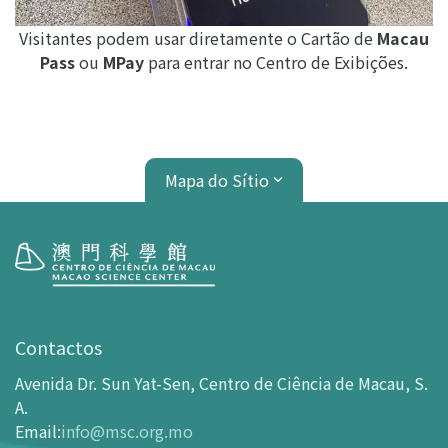
Visitantes podem usar diretamente o Cartão de
Macau
Pass
ou
MPay
para entrar no Centro de Exibições.
Mapa do Sítio
Visita
Horário de Funcionamento
Contactos
Como chegar ao MSC
Avenida Dr. Sun Yat-Sen, Centro de Ciência de Macau, S.
Bilheteira
A.
Email
:
info@msc.org.mo
-
Comprar Ingressos On-line