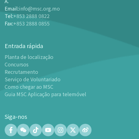
Bilheteira
A.
Email
:
info@msc.org.mo
-
Comprar Ingressos On-line
Tel
:
+853 2888 0822
-
Ingressos e Tabela de Descontos
Fax
:
+853 2888 0855
-
Oferta para parceiros do sector de turismo
Planta de localização
Entrada rápida
-
Planta de localização
Planta de localização
-
Guia MSC Aplicação para telemóvel
Concursos
Instalações
Recrutamento
-
Mundo das Crianças
Serviço de Voluntariado
-
Centro de Exibições
Como chegar ao MSC
Guia MSC Aplicação para telemóvel
-
Planetário
-
Centro de Convenções
-
Espaço Tinker/Espaço para popularização da ciência e
Siga-nos
leitura
-
Laboratório de Fabricação Digital (FABLAB)
-
Laboratório de Redes (NetLab)