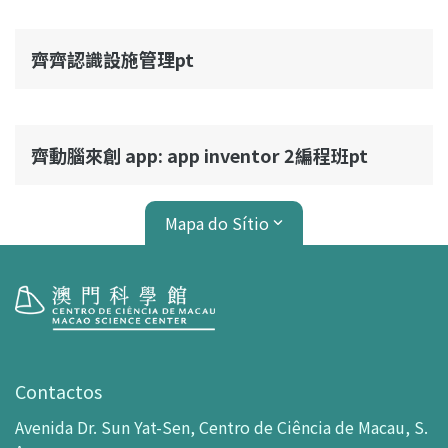
齊齊認識設施管理pt
齊動腦來創 app: app inventor 2編程班pt
Mapa do Sítio
Visita
Horário de Funcionamento
Contactos
Como chegar ao MSC
Avenida Dr. Sun Yat-Sen, Centro de Ciência de Macau, S.