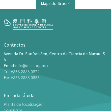
Mapa do Sítio
Visita
Horário de Funcionamento
Contactos
Como chegar ao MSC
Avenida Dr. Sun Yat-Sen, Centro de Ciência de Macau, S.
Bilheteira
A.
Email
:
info@msc.org.mo
-
Comprar Ingressos On-line
Tel
:
+853 2888 0822
-
Ingressos e Tabela de Descontos
Fax
:
+853 2888 0855
-
Oferta para parceiros do sector de turismo
Planta de localização
Entrada rápida
-
Planta de localização
Planta de localização
-
Guia MSC Aplicação para telemóvel
Concursos