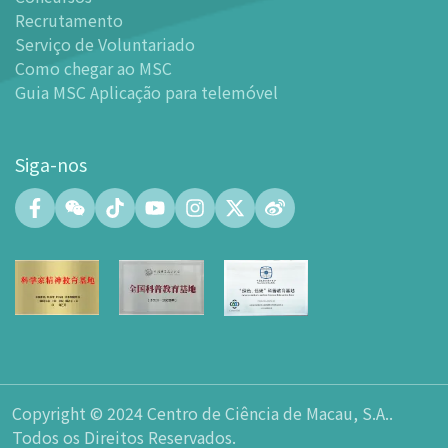
Instalações
Recrutamento
-
Mundo das Crianças
Serviço de Voluntariado
-
Centro de Exibições
Como chegar ao MSC
Guia MSC Aplicação para telemóvel
-
Planetário
-
Centro de Convenções
-
Espaço Tinker/Espaço para popularização da ciência e
Siga-nos
leitura
-
Laboratório de Fabricação Digital (FABLAB)
-
Laboratório de Redes (NetLab)
-
Espaço Maker
-
Átrio
-
Zona de Aprendizagem Inteligente
-
Sala de Exposição nº 15
-
Espaço Integrado para a Formação de Talentos em
Ciência e Inovação Tecnológica
Copyright © 2024 Centro de Ciência de Macau, S.A..
-
Espaço do átrio do Planetário
Todos os Direitos Reservados.
-
Loja de Lembranças