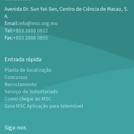
Como chegar ao MSC
Avenida Dr. Sun Yat-Sen, Centro de Ciência de Macau, S.
Bilheteira
A.
Email
:
info@msc.org.mo
-
Comprar Ingressos On-line
Tel
:
+853 2888 0822
-
Ingressos e Tabela de Descontos
Fax
:
+853 2888 0855
-
Oferta para parceiros do sector de turismo
Planta de localização
Entrada rápida
-
Planta de localização
Planta de localização
-
Guia MSC Aplicação para telemóvel
Concursos
Instalações
Recrutamento
-
Mundo das Crianças
Serviço de Voluntariado
-
Centro de Exibições
Como chegar ao MSC
Guia MSC Aplicação para telemóvel
-
Planetário
-
Centro de Convenções
-
Espaço Tinker/Espaço para popularização da ciência e
Siga-nos
leitura