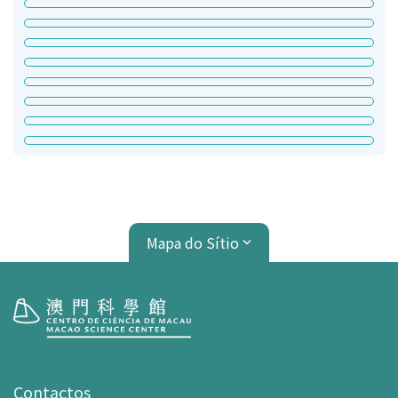
Mapa do Sítio
Visita
Horário de Funcionamento
Contactos