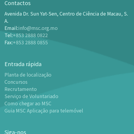
Horário de Funcionamento
Contactos
Como chegar ao MSC
Avenida Dr. Sun Yat-Sen, Centro de Ciência de Macau, S.
Bilheteira
A.
Email
:
info@msc.org.mo
-
Comprar Ingressos On-line
Tel
:
+853 2888 0822
-
Ingressos e Tabela de Descontos
Fax
:
+853 2888 0855
-
Oferta para parceiros do sector de turismo
Planta de localização
Entrada rápida
-
Planta de localização
Planta de localização
-
Guia MSC Aplicação para telemóvel
Concursos
Instalações
Recrutamento
-
Mundo das Crianças
Serviço de Voluntariado
-
Centro de Exibições
Como chegar ao MSC
Guia MSC Aplicação para telemóvel
-
Planetário
-
Centro de Convenções
-
Espaço Tinker/Espaço para popularização da ciência e
Siga-nos
leitura