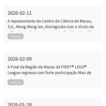
2026-02-11
A representante do Centro de Ciência de Macau,
S.A., Wong Weng Ian, distinguida com o título de
“Excelente Guia-Intérprete do Espírito Científico
Noticias
Nacional”
2026-02-09
A Final da Região de Macau da FIRST® LEGO®
League regressa com forte participação Mais de
210 jovens competem por uma vaga no
Noticias
Campeonato Mundial
2026-01-28