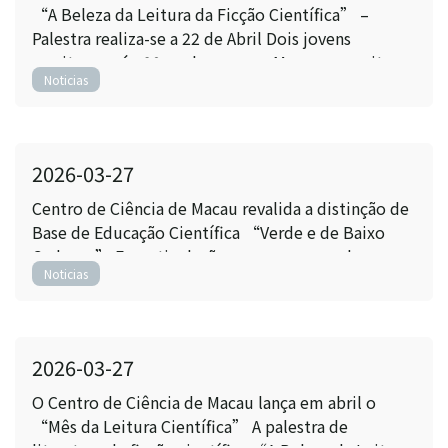
“A Beleza da Leitura da Ficção Científica” –
Palestra realiza-se a 22 de Abril Dois jovens
escritores pós-90 exploram, em Macau, a escrita na
Noticias
era da inteligência artificial
2026-03-27
Centro de Ciência de Macau revalida a distinção de
Base de Educação Científica “Verde e de Baixo
Carbono” Em articulação com empresas de
Noticias
turismo e lazer integrado e empresas tecnológicas,
impulsiona conjuntamente a educação científica
sustentável
2026-03-27
O Centro de Ciência de Macau lança em abril o
“Mês da Leitura Científica” A palestra de