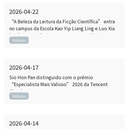
2026-04-22
“A Beleza da Leitura da Ficção Científica” entra
no campus da Escola Kao Yip Liang Ling e Luo Xia
inspiram estudantes a escrever na era da
Noticias
inteligência artificial
2026-04-17
Sio Hon Pan distinguido com o prémio
“Especialista Mais Valioso” 2026 da Tencent
Cloud
Noticias
2026-04-14