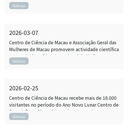
literatura de ficção científica “A Beleza da Leitura
Noticias
da Ficção Científica” realiza-se também em
formato online
2026-03-07
Centro de Ciência de Macau e Associação Geral das
Mulheres de Macau promovem actividade científica
para assinalar o Dia Internacional da Mulher
Noticias
Homenagem à força tecnológica feminina e
valorização do espírito científico
2026-02-25
Centro de Ciência de Macau recebe mais de 18.000
visitantes no período do Ano Novo Lunar Centro de
Exposições e Planetário registam crescimento
Noticias
homólogo de 5,6%