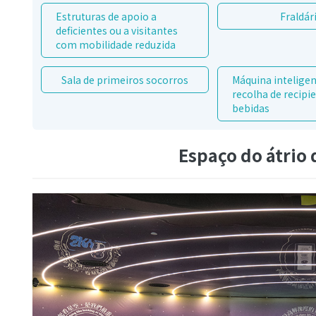
Estruturas de apoio a
Fraldár
deficientes ou a visitantes
com mobilidade reduzida
Sala de primeiros socorros
Máquina inteligen
recolha de recipi
bebidas
Espaço do átrio 