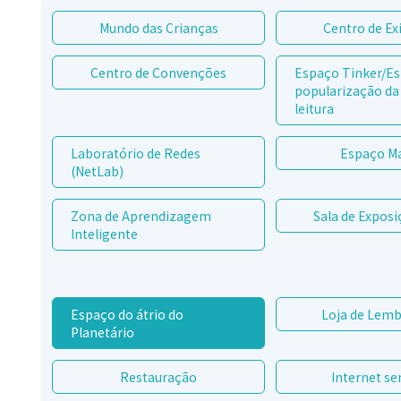
Mundo das Crianças
Centro de Ex
Centro de Convenções
Espaço Tinker/E
popularização da 
leitura
Laboratório de Redes
Espaço M
(NetLab)
Zona de Aprendizagem
Sala de Exposi
Inteligente
Espaço do átrio do
Loja de Lem
Planetário
Restauração
Internet se