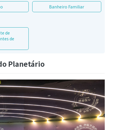
io
Banheiro Familiar
te de
entes de
do Planetário