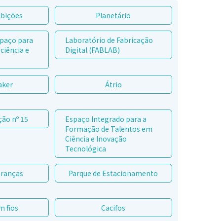
ibições
Planetário
spaço para
Laboratório de Fabricação
ciência e
Digital (FABLAB)
aker
Átrio
ção nº 15
Espaço Integrado para a
Formação de Talentos em
Ciência e Inovação
Tecnológica
branças
Parque de Estacionamento
m fios
Cacifos