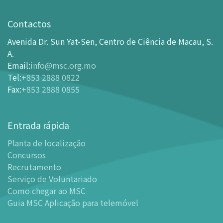
Visita
Horário de Funcionamento
Contactos
Como chegar ao MSC
Avenida Dr. Sun Yat-Sen, Centro de Ciência de Macau, S.
Bilheteira
A.
Email
:
info@msc.org.mo
-
Comprar Ingressos On-line
Tel
:
+853 2888 0822
-
Ingressos e Tabela de Descontos
Fax
:
+853 2888 0855
-
Oferta para parceiros do sector de turismo
Planta de localização
Entrada rápida
-
Planta de localização
Planta de localização
-
Guia MSC Aplicação para telemóvel
Concursos
Instalações
Recrutamento
-
Mundo das Crianças
Serviço de Voluntariado
-
Centro de Exibições
Como chegar ao MSC
Guia MSC Aplicação para telemóvel
-
Planetário
-
Centro de Convenções