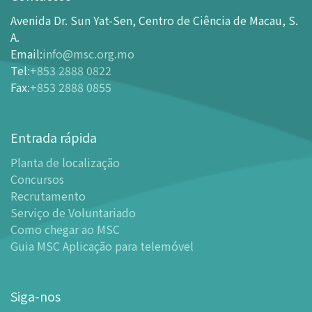
Como chegar ao MSC
Avenida Dr. Sun Yat-Sen, Centro de Ciência de Macau, S.
Bilheteira
A.
Email
:
info@msc.org.mo
-
Comprar Ingressos On-line
Tel
:
+853 2888 0822
-
Ingressos e Tabela de Descontos
Fax
:
+853 2888 0855
-
Oferta para parceiros do sector de turismo
Planta de localização
Entrada rápida
-
Planta de localização
Planta de localização
-
Guia MSC Aplicação para telemóvel
Concursos
Instalações
Recrutamento
-
Mundo das Crianças
Serviço de Voluntariado
-
Centro de Exibições
Como chegar ao MSC
Guia MSC Aplicação para telemóvel
-
Planetário
-
Centro de Convenções
-
Espaço Tinker/Espaço para popularização da ciência e
Siga-nos
leitura