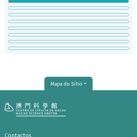
Mapa do Sítio
Visita
Horário de Funcionamento
Contactos