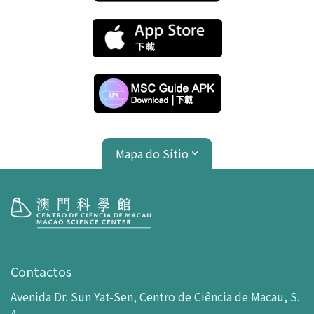
Mapa do Sítio
Visita
Horário de Funcionamento
Contactos
Como chegar ao MSC
Avenida Dr. Sun Yat-Sen, Centro de Ciência de Macau, S.
Bilheteira
A.