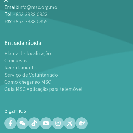
Email
:
info@msc.org.mo
-
Comprar Ingressos On-line
Tel
:
+853 2888 0822
-
Ingressos e Tabela de Descontos
Fax
:
+853 2888 0855
-
Oferta para parceiros do sector de turismo
Planta de localização
Entrada rápida
-
Planta de localização
Planta de localização
-
Guia MSC Aplicação para telemóvel
Concursos
Instalações
Recrutamento
-
Mundo das Crianças
Serviço de Voluntariado
-
Centro de Exibições
Como chegar ao MSC
Guia MSC Aplicação para telemóvel
-
Planetário
-
Centro de Convenções
-
Espaço Tinker/Espaço para popularização da ciência e
Siga-nos
leitura
-
Laboratório de Fabricação Digital (FABLAB)
-
Laboratório de Redes (NetLab)