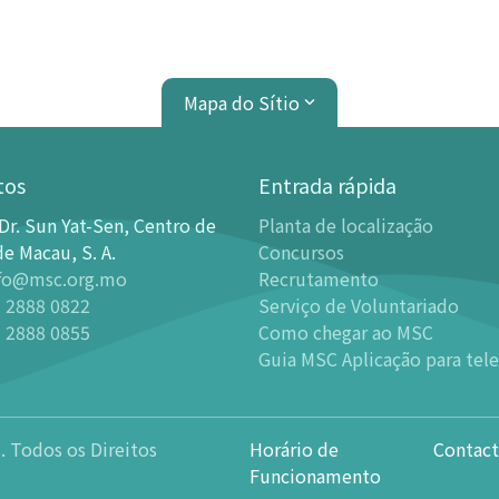
Mapa do Sítio
tos
Entrada rápida
Dr. Sun Yat-Sen, Centro de
Planta de localização
de Exibições
Planetário
de Macau, S. A.
Concursos
fo@msc.org.mo
Recrutamento
ção
Introdução
 2888 0822
Serviço de Voluntariado
 Permanentes
Programas
 2888 0855
Como chegar ao MSC
leria de Ciência Astronómica -
-
há eventos recentes
Guia MSC Aplicação para tel
er
-
Filmes em Cúpula Já Retirad
leria da Ciência Divertida
Horário
leria da Ciência para Crianças
. Todos os Direitos
Horário de
Contact
Noite Estrelada
leria de Ciência Náutica
Funcionamento
-
Atividade mais recente