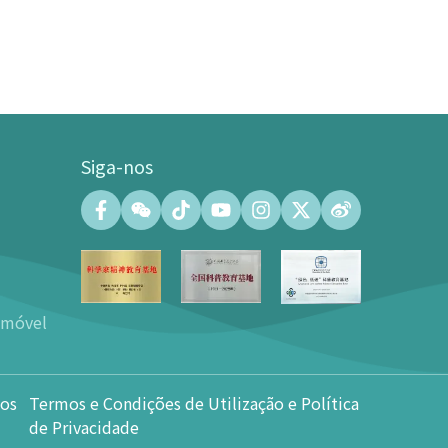
Siga-nos
Centro de Convenções
Salão de Convenções (capacidade
máxima de 500 pessoas)
Salas de Reuniões (capacidade
emóvel
máxima de 140 pessoas)
os
Galeria do Centro de Convenções de
100㎡
os
Termos e Condições de Utilização e Política
Praça da Árvore em Forma de
Coração de 600㎡
de Privacidade