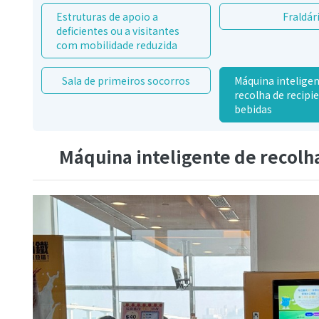
Estruturas de apoio a
Fraldár
deficientes ou a visitantes
com mobilidade reduzida
Sala de primeiros socorros
Máquina inteligen
recolha de recipi
bebidas
Máquina inteligente de recolh