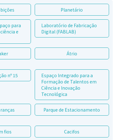
ibições
Planetário
spaço para
Laboratório de Fabricação
ciência e
Digital (FABLAB)
aker
Átrio
ção nº 15
Espaço Integrado para a
Formação de Talentos em
Ciência e Inovação
Tecnológica
branças
Parque de Estacionamento
m fios
Cacifos