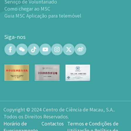
Serviço de Voluntariado
-
Centro de Exibições
Como chegar ao MSC
Guia MSC Aplicação para telemóvel
-
Planetário
-
Centro de Convenções
-
Espaço Tinker/Espaço para popularização da ciência e
Siga-nos
leitura
-
Laboratório de Fabricação Digital (FABLAB)
-
Laboratório de Redes (NetLab)
-
Espaço Maker
-
Átrio
-
Zona de Aprendizagem Inteligente
-
Sala de Exposição nº 15
-
Espaço Integrado para a Formação de Talentos em
Ciência e Inovação Tecnológica
Copyright © 2024 Centro de Ciência de Macau, S.A..
-
Espaço do átrio do Planetário
Todos os Direitos Reservados.
-
Loja de Lembranças
Horário de
Contactos
Termos e Condições de
-
Parque de Estacionamento
Funcionamento
Utilização e Política de