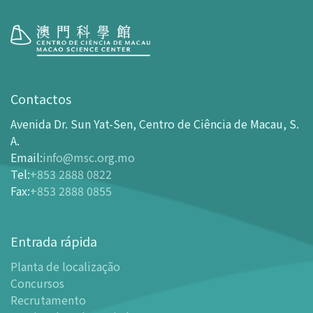
Visita
Horário de Funcionamento
Contactos
Como chegar ao MSC
Avenida Dr. Sun Yat-Sen, Centro de Ciência de Macau, S.
Bilheteira
A.
Email
:
info@msc.org.mo
-
Comprar Ingressos On-line
Tel
:
+853 2888 0822
-
Ingressos e Tabela de Descontos
Fax
:
+853 2888 0855
-
Oferta para parceiros do sector de turismo
Planta de localização
Entrada rápida
-
Planta de localização
Planta de localização
-
Guia MSC Aplicação para telemóvel
Concursos
Instalações
Recrutamento
-
Mundo das Crianças