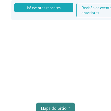
há eventos recentes
Revisão de event
anteriores
Mapa do Sítio