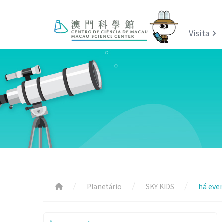
Visita
Planetário
SKY KIDS
há eve