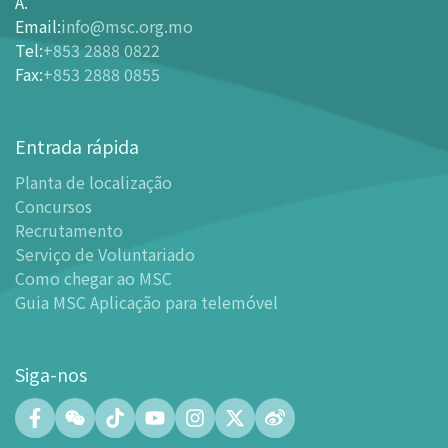
Bilheteira
A.
Email
:
info@msc.org.mo
-
Comprar Ingressos On-line
Tel
:
+853 2888 0822
-
Ingressos e Tabela de Descontos
Fax
:
+853 2888 0855
-
Oferta para parceiros do sector de turismo
Planta de localização
Entrada rápida
-
Planta de localização
Planta de localização
-
Guia MSC Aplicação para telemóvel
Concursos
Instalações
Recrutamento
-
Mundo das Crianças
Serviço de Voluntariado
-
Centro de Exibições
Como chegar ao MSC
Guia MSC Aplicação para telemóvel
-
Planetário
-
Centro de Convenções
-
Espaço Tinker/Espaço para popularização da ciência e
Siga-nos
leitura
-
Laboratório de Fabricação Digital (FABLAB)
-
Laboratório de Redes (NetLab)