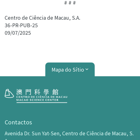
# # #
Centro de Ciência de Macau, S.A.
36-PR-PUB-25
09/07/2025
Mapa do Sítio
Visita
Horário de Funcionamento
Contactos
Como chegar ao MSC
Avenida Dr. Sun Yat-Sen, Centro de Ciência de Macau, S.