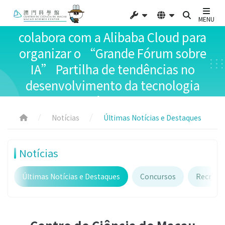
Centro de Ciência de Macau
MENU
colabora com a Alibaba Cloud para
organizar o “Grande Fórum sobre
IA” Partilha de tendências no
desenvolvimento da tecnologia
de IA e experiências profissionais
Notícias
Últimas Notícias e Destaques
Notícias
Últimas Notícias e Destaques
Concursos
Recruta