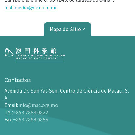
multimedia@msc.org.mo
Mapa do Sítio
Visita
Horário de Funcionamento
Contactos
Como chegar ao MSC
Avenida Dr. Sun Yat-Sen, Centro de Ciência de Macau, S.
Bilheteira
A.
Email
:
info@msc.org.mo
-
Comprar Ingressos On-line
Tel
:
+853 2888 0822
-
Ingressos e Tabela de Descontos
Fax
:
+853 2888 0855
-
Oferta para parceiros do sector de turismo
Planta de localização