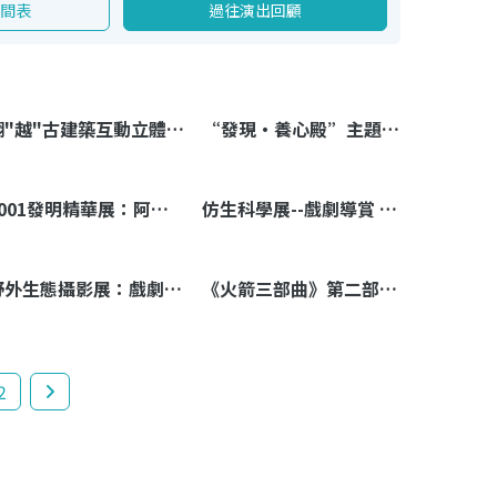
時間表
過往演出回顧
翻"越"古建築互動立體書——工作坊
“發現‧養心殿”主題數字體驗展：戲劇導賞——【妙筆故宮遊歷記】
1001發明精華展：阿拉伯科學發明的黃金時代「戲劇導賞：先行者──海什木」
仿生科學展--戲劇導賞 《小珍妮的動物世界》
野外生態攝影展：戲劇導賞──動物仙子‧夢森林
《火箭三部曲》第二部《酸辣國》
2