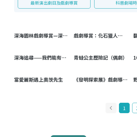
最新演出劇目及戲劇導賞
科普劇場
深海園林戲劇導賞—深海奇航
戲劇導賞：化石獵人——瑪麗‧安寧
深海追尋——我們能有永續的海洋？
青蛙公主歷險記（偶劇）
當愛麗斯遇上奧茨先生
《發明探索展》戲劇導賞──《報告隊長！原來發明是這回事！》
1