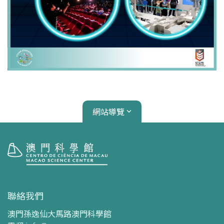
網站導覽
參觀
開放時間
聯絡我們
交通指南
澳門孫逸仙大馬路澳門科學館