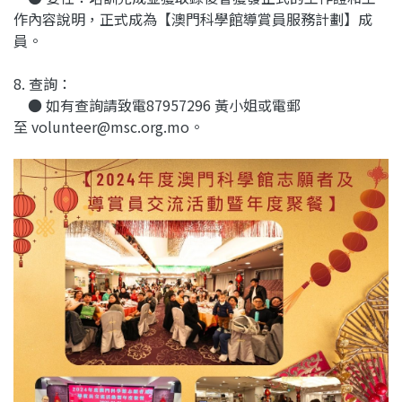
作內容說明，正式成為【澳門科學館導賞員服務計劃】成
員。
8. 查詢：
● 如有查詢請致電87957296 黃小姐或電郵
至 volunteer@msc.org.mo。