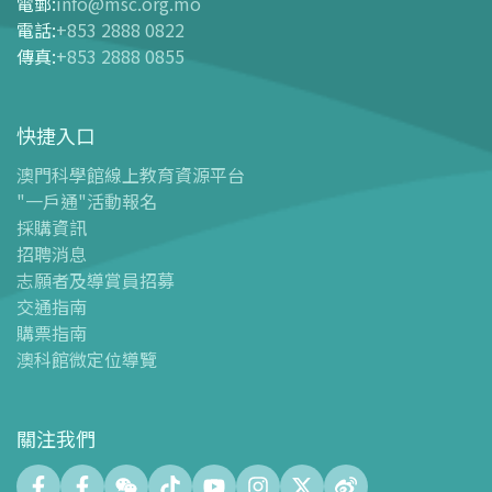
購票指南
電郵
:
info@msc.org.mo
電話
:
+853 2888 0822
-
網上購票
傳真
:
+853 2888 0855
-
門票及優惠表
-
旅遊業界合作夥伴優惠
快捷入口
導覽圖
-
導覽圖
澳門科學館線上教育資源平台
"一戶通"活動報名
-
澳科館微定位導覽
採購資訊
場館設施
招聘消息
-
科學館兒童世界
志願者及導賞員招募
-
展覽中心
交通指南
購票指南
-
天文館
澳科館微定位導覽
-
會議中心
-
探客空間/科普閱讀天地（Tinker Space）
-
數字化製造實驗室 (FABLAB)
關注我們
-
網絡實驗室 (NetLab)
-
創客空間 (Maker Space)