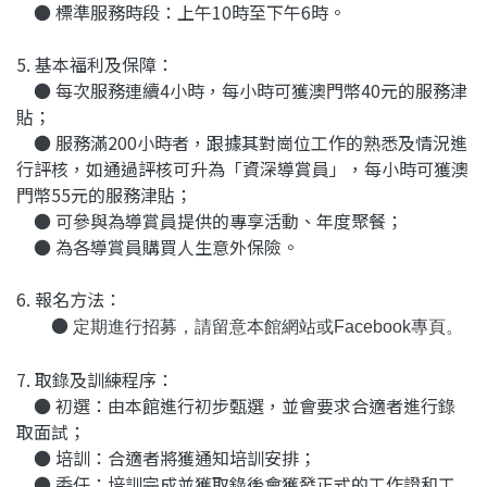
● 標準服務時段：上午10時至下午6時。
5. 基本福利及保障：
● 每次服務連續4小時，每小時可獲澳門幣40元的服務津
貼；
● 服務滿200小時者，跟據其對崗位工作的熟悉及情況進
行評核，如通過評核可升為「資深導賞員」，每小時可獲澳
門幣55元的服務津貼；
● 可參與為導賞員提供的專享活動、年度聚餐；
● 為各導賞員購買人生意外保險。
6. 報名方法：
●
定期進行招募，請留意本館網站
或Facebook專頁
。
7. 取錄及訓練程序：
● 初選：由本館進行初步甄選，並會要求合適者進行錄
取面試；
● 培訓：合適者將獲通知培訓安排；
● 委任：培訓完成並獲取錄後會獲發正式的工作證和工