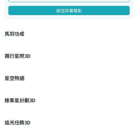
過往球幕電影
馬到功成
獨行星際3D
星空物語
榛果星計劃3D
追光任務3D