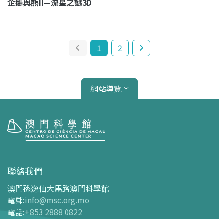
企鵝與熊II—流星之謎3D
1
2
網站導覽
參觀
開放時間
聯絡我們
交通指南
澳門孫逸仙大馬路澳門科學館
購票指南
電郵
:
info@msc.org.mo
電話
:
+853 2888 0822
-
網上購票