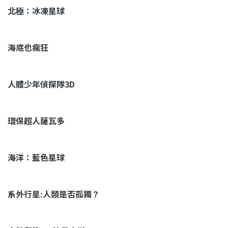
北極：冰凍星球
海底也瘋狂
人體少年偵探隊3D
環保超人薩瓦多
海洋：藍色星球
系外行星:人類是否孤獨？