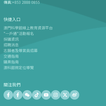
傳真
:
+853 2888 0855
-
門票及優惠表
-
旅遊業界合作夥伴優惠
快捷入口
導覽圖
-
導覽圖
澳門科學館線上教育資源平台
"一戶通"活動報名
-
澳科館微定位導覽
採購資訊
場館設施
招聘消息
-
科學館兒童世界
志願者及導賞員招募
-
展覽中心
交通指南
購票指南
-
天文館
澳科館微定位導覽
-
會議中心
-
探客空間/科普閱讀天地（Tinker Space）
-
數字化製造實驗室 (FABLAB)
關注我們
-
網絡實驗室 (NetLab)
-
創客空間 (Maker Space)
-
中庭