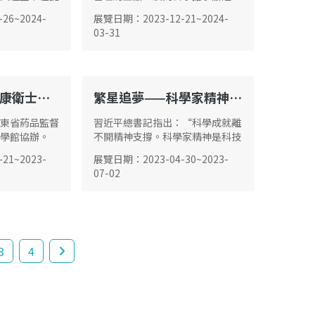
代建築、宮廷
《變美記》特備展覽以“美”為...
-26
~
2024-
展覽日期
：
2023-12-21
~
2024-
證。
03-31
《疫苗—人類健康衛士》特備展覽
繁星追夢——科學家精神主題展
G02
東省葯品監督
習近平總書記指出：“科學成就離
學館協辦。
不開精神支撐。科學家精神是科技
工作者在長期科學實踐中積累的寶
-21
~
2023-
展覽日期
：
2023-04-30
~
2023-
貴精神財富。”
07-02
3
4