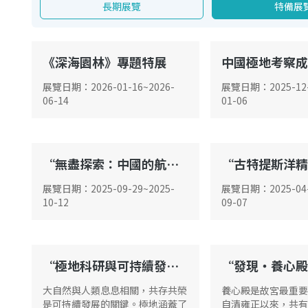
長期展覽
特備展
《深海園林》專題特展
G02
展覽中心中庭
展覽日期
：
2026-01-16
~
2026-
展覽日期
：
2025-12
06-14
01-06
“無盡探索：中國的航天、航空及航海”展覽
G02
G02
展覽日期
：
2025-09-29
~
2025-
展覽日期
：
2025-04
10-12
09-07
“極地科研與可持續發展”特備展覽
展覽中心中庭
G02
大自然與人類息息相關，共存共榮
養心殿是故宮最重要
是可持續發展的關鍵。極地涵蓋了
自清雍正以來，共有