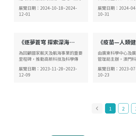
豐富的淡水資源，蘊藏未開發的礦
工作起居，是研究清
展覽日期
：
2024-10-18
~
2024-
展覽日期
：
2024-04
物和化石能源，同時是生物多樣性
歷史和生活的重要實
12-01
10-31
的關鍵保護區域。其溫度差異影響
全球氣候變化、海洋流動和生態平
衡，對遠洋漁業和碳匯具有重要影
響，同時在國際交通和戰略中扮演
重要角色。
《逐夢蒼穹 探索深海——中國航天航海科技薈澳》科普展覽
G02
G02
為回顧國家航天及航海事業的重要
由廣東科學中心及廣
里程碑，推動高新科技及科學傳
管理局主辦，澳門科
播，持續發揮澳門科學館作為“全
展覽日期
：
2023-11-28
~
2023-
展覽日期
：
2023-07
國科普教育基地”及“科學家精神
12-09
10-23
教育基地”的功能價值
1
2