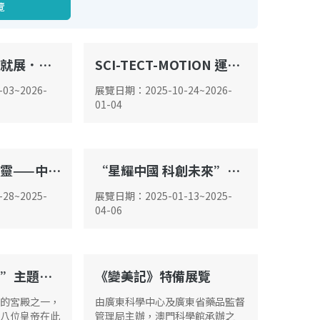
覽
中國極地考察成就展．澳門站
SCI-TECT-MOTION 運動X科技嘉年華
G02
-03
~
2026-
展覽日期
：
2025-10-24
~
2026-
01-04
“古特提斯洋精靈——中國三疊紀海洋爬行動物”特備展覽
“星耀中國 科創未來”系列展覽
G02
-28
~
2025-
展覽日期
：
2025-01-13
~
2025-
04-06
“發現‧養心殿”主題數字體驗展
《變美記》特備展覽
G02
的宮殿之一，
由廣東科學中心及廣東省藥品監督
八位皇帝在此
管理局主辦，澳門科學館承辦之