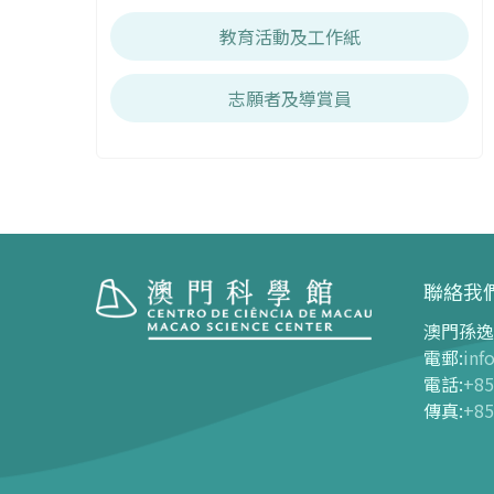
教育活動及工作紙
志願者及導賞員
聯絡我
澳門孫逸
參觀
展覽中
電郵
:
inf
電話
:
+85
開放時間
展覽中心
傳真
:
+85
交通指南
長期展覽
購票指南
-
G01
-
G03