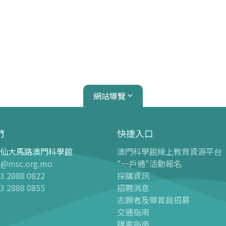
網站導覽
們
快捷入口
仙大馬路澳門科學館
澳門科學館線上教育資源平台
心
天文館
o@msc.org.mo
"一戶通"活動報名
3 2888 0822
採購資訊
介紹
天文館介紹
3 2888 0855
招聘消息
球幕電影
志願者及導賞員招募
 天文科學展廳“觀星者”
-
最新球幕電影
交通指南
購票指南
 兒童樂園廳
-
過往球幕電影