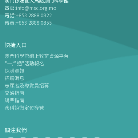
澳門孫逸仙大馬路澳門科學館
購票指南
電郵
:
info@msc.org.mo
電話
:
+853 2888 0822
-
網上購票
傳真
:
+853 2888 0855
-
門票及優惠表
-
旅遊業界合作夥伴優惠
快捷入口
導覽圖
-
導覽圖
澳門科學館線上教育資源平台
"一戶通"活動報名
-
澳科館微定位導覽
採購資訊
場館設施
招聘消息
-
科學館兒童世界
志願者及導賞員招募
-
展覽中心
交通指南
購票指南
-
天文館
澳科館微定位導覽
-
會議中心
-
探客空間/科普閱讀天地（Tinker Space）
-
數字化製造實驗室 (FABLAB)
關注我們
-
網絡實驗室 (NetLab)