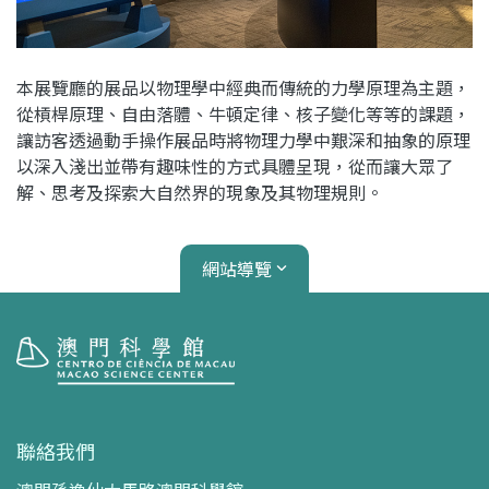
本展覽廳的展品以物理學中經典而傳統的力學原理為主題，
從槓桿原理、自由落體、牛頓定律、核子變化等等的課題，
讓訪客透過動手操作展品時將物理力學中艱深和抽象的原理
以深入淺出並帶有趣味性的方式具體呈現，從而讓大眾了
解、思考及探索大自然界的現象及其物理規則。
網站導覽
參觀
開放時間
聯絡我們
交通指南