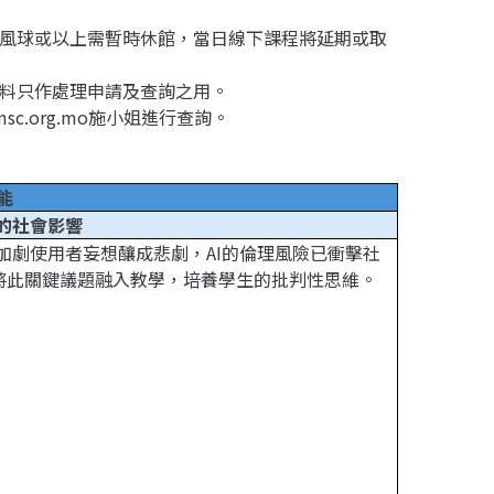
號風球或以上需暫時休館，當日線下課程將延期或取
資料只作處理申請及查詢之用。
sc.org.mo施小姐進行查詢。
能
I的社會影響
人加劇使用者妄想釀成悲劇，AI的倫理風險已衝擊社
將此關鍵議題融入教學，培養學生的批判性思維。