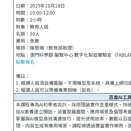
日期：2025年10月18日
時間：10:00-12:00
時數：2小時
對象：教育人員
名額：30人
費用：免費
導師：陳慧珊（教育部助理）
地點：澳門科學館 展覽中心 數字化製造實驗室（FABLA
點擊報名
備註：
1. 報讀人員須自備電腦，不限機型及系統，具備上網功能
2. 報讀人員可以帶備專業相機（如有）。
百度AI工
本課程專為AI初學者設計，採用理論實作並重模式，快
從AI素養建立開始，涵蓋發展趨勢、應用場景及倫理考
掌握與AI模型高效溝通技巧，提升使用效率。實戰以百度
理、內容生成等應用場景。課程將透過豐富實作案例，