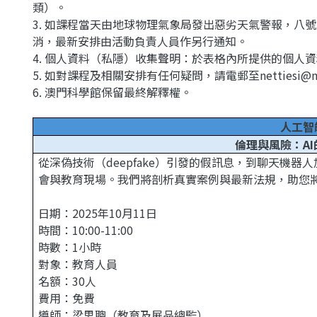
類）。
3. 如課程當天由地球物理氣象局發出惡劣天氣警報，八
消，最新安排由活動負責人員作另行通知。
4. 個人資料（私隱）收集聲明：於表格內所提供的個人
5. 如對課程及相關安排有任何疑問，請電郵至nettiesi@m
6. 澳門科學館保留最終解釋權。
人工智
倫理與風險：A
從深偽技術（deepfake）引發的假訊息，到聊天機器
會與教育現場。我們將剖析真實案例與最新法規，助您
日期：2025年10月11日
時間：10:00-11:00
時數：1小時
對象：教育人員
名額：30人
費用：免費
導師：梁思聰（教育及展品總監）