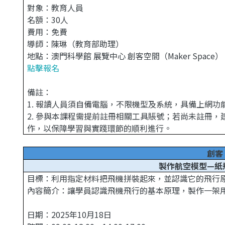
對象：教育人員
名額：30人
費用：免費
導師：陳琳（教育部助理）
地點：澳門科學館 展覽中心 創客空間（Maker Space）
點擊報名
備註：
1. 報讀人員須自備電腦，不限機型及系統，具備上網功能
2. 參與本課程需提前註冊相關工具賬號；若尚未註冊
作，以保障學習與實踐環節的順利進行。
創客
製作航空模型—紙
目標：利用指定材料把飛機拼裝起來，並認識它的飛行
內容簡介：讓學員認識飛機飛行的基本原理，製作一架
日期：2025年10月18日