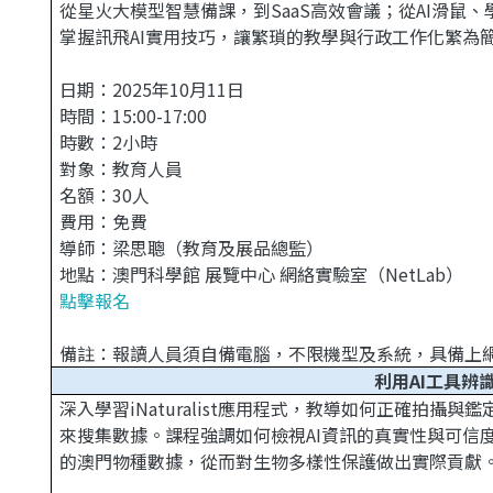
從星火大模型智慧備課，到SaaS高效會議；從AI滑鼠
掌握訊飛AI實用技巧，讓繁瑣的教學與行政工作化繁為
日期：2025年10月11日
時間：15:00-17:00
時數：2小時
對象：教育人員
名額：30人
費用：免費
導師：梁思聰（教育及展品總監）
地點：澳門科學館 展覽中心 網絡實驗室（NetLab）
點擊報名
備註：報讀人員須自備電腦，不限機型及系統，具備上網功
利用AI工具辨
深入學習iNaturalist應用程式，教導如何正確拍
來搜集數據。課程強調如何檢視AI資訊的真實性與可信
的澳門物種數據，從而對生物多樣性保護做出實際貢獻