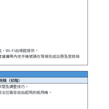
，Wi-Fi由場館提供。
，建議攜帶內地手機號碼在現場完成註冊及登錄操
飛機（初階）
原理及調整技巧。
用法拉電容自由起飛的紙飛機。