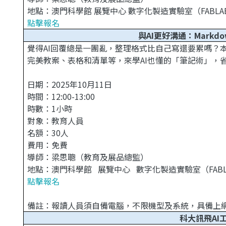
地點：澳門科學館 展覽中心 數字化製造實驗室（FABLA
點擊報名
與AI更好溝通：Markd
覺得AI回覆總是一團亂，整理格式比自己寫還要累嗎？
完美教案、表格和清單等，來學AI也懂的「筆記術」，
日期：2025年10月11日
時間：12:00-13:00
時數：1小時
對象：教育人員
名額：30人
費用：免費
導師：梁思聰（教育及展品總監）
地點：澳門科學館 展覽中心 數字化製造實驗室（FABL
點擊報名
備註：
報讀人員須自備電腦，不限機型及系統，具備上網功
科大訊飛AI