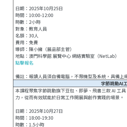
日期：2025年10月25日
時間：10:00-12:00
時數：2小時
對象：教育人員
名額：30人
費用：免費
導師：陳小擁（展品部主管）
地點：澳門科學館 展覽中心 網絡實驗室（NetLab）
點擊報名
備註：報讀人員須自備電腦，不限機型及系統，具備上網功
字節跳動AI
本課程聚焦字節跳動旗下豆包、即夢、飛書三款 AI 工
力，從而有效賦能於日常工作開展與創作實踐的場景。
日期：2025年10月27日
時間：18:00-19:30
時數：1.5小時