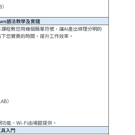
B）
own語法教學及實踐
本課程教您用幾個簡單符號，讓AI產出條理分明的
省下您寶貴的時間，提升工作效率。
AB）
能，Wi-Fi由場館提供。
工具入門