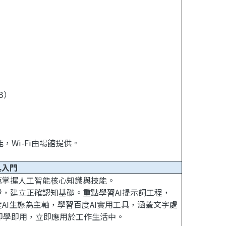
B）
，Wi-Fi由場館提供。
具入門
速掌握人工智能核心知識與技能。
量，建立正確認知基礎。重點學習AI提示詞工程，
AI生態為主軸，學習百度AI實用工具，涵蓋文字處
即學即用，立即應用於工作生活中。