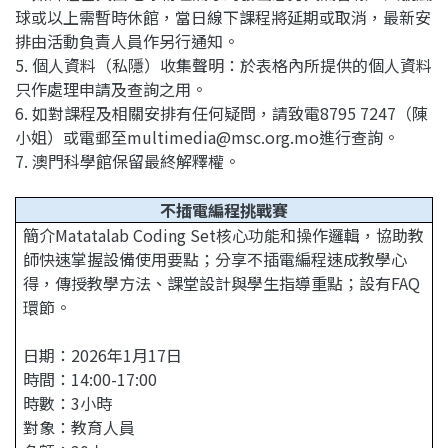
球或以上需暫時休館，當日線下課程將延期或取消，最新安
排由活動負責人員作另行通知。
5. 個人資料（私隱）收集聲明：於表格內所提供的個人資料
只作處理申請及查詢之用。
6. 如對課程及相關安排有任何疑問，請致電8795 7247（陳
小姐）或電郵至multimedia@msc.org.mo進行查詢。
7. 澳門科學館保留最終解釋權。
不插電編程挑戰賽
簡介Matatalab Coding Set核心功能和操作邏輯，協助教
師快速掌握設備使用要點；分享不插電編程速成教學心
得，傳授教學方法、課堂設計與學生指導重點；設有FAQ
環節。
日期：2026年1月17日
時間：14:00-17:00
時數：3小時
對象：教育人員