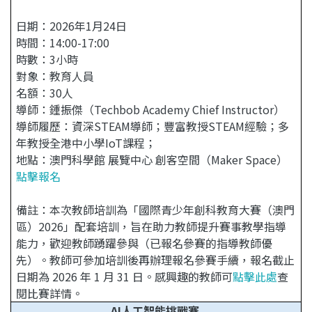
日期：2026年1月24日
時間：14:00-17:00
時數：3小時
對象：教育人員
名額：30人
導師：鍾振傑（Techbob Academy Chief Instructor）
導師履歷：資深STEAM導師；豐富教授STEAM經驗；多
年教授全港中小學IoT課程；
地點：澳門科學館 展覽中心 創客空間（Maker Space）
點擊報名
備註：本次教師培訓為「國際青少年創科教育大賽（澳門
區）2026」配套培訓，旨在助力教師提升賽事教學指導
能力，歡迎教師踴躍參與（已報名參賽的指導教師優
先）。教師可參加培訓後再辦理報名參賽手續，報名截止
日期為 2026 年 1 月 31 日。感興趣的教師可
點擊此處
查
閱比賽詳情。
AI人工智能挑戰賽