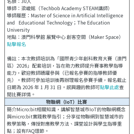
名額：30人
導師：梁峻銘（Techbob Academy STEAM講師）
導師履歷：Master of Science in Artificial Intelligence
and Educational Technology；The Education
University
地點：澳門科學館 展覽中心 創客空間（Maker Space）
點擊報名
備註：本次教師培訓為「國際青少年創科教育大賽（澳門
區）2026」配套培訓，旨在助力教師提升賽事教學指導
能力，歡迎教師踴躍參與（已報名參賽的指導教師優
先）。教師可參加培訓後再辦理報名參賽手續，報名截止
日期為 2026 年 1 月 31 日。感興趣的教師可
點擊此處
查
閱比賽詳情。
物聯網（IoT）比賽
簡介Micro:bit相關知識，講解智慧城市IoT的物聯網概念
與micro:bit實踐教學指引；分享從物聯網到智慧城市的
教學策略，傳授對應教學方法、課堂設計與學生指導重
點；設有FAQ環節。