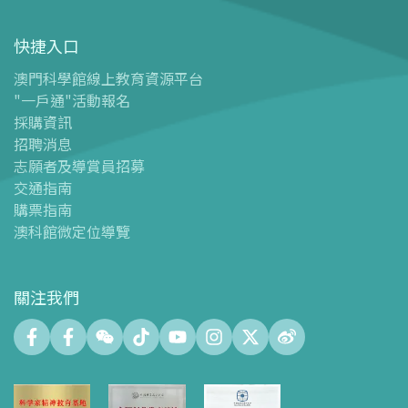
-
旅遊業界合作夥伴優惠
快捷入口
導覽圖
-
導覽圖
澳門科學館線上教育資源平台
"一戶通"活動報名
-
澳科館微定位導覽
採購資訊
場館設施
招聘消息
-
科學館兒童世界
志願者及導賞員招募
-
展覽中心
交通指南
購票指南
-
天文館
澳科館微定位導覽
-
會議中心
-
探客空間/科普閱讀天地（Tinker Space）
-
數字化製造實驗室 (FABLAB)
關注我們
-
網絡實驗室 (NetLab)
-
創客空間 (Maker Space)
-
中庭
-
智學園地