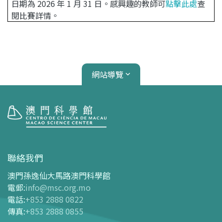
日期為 2026 年 1 月 31 日。感興趣的教師可
點擊此處
查
閱比賽詳情。
網站導覽
參觀
開放時間
聯絡我們
交通指南
澳門孫逸仙大馬路澳門科學館
購票指南
電郵
:
info@msc.org.mo
電話
:
+853 2888 0822
-
網上購票
傳真
:
+853 2888 0855
-
門票及優惠表