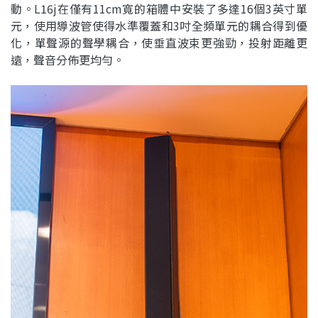
動。L16j在僅有11cm寬的箱體中安裝了多達16個3英寸單
元，使用導波管使得水準覆蓋和3吋全頻單元的耦合得到優
化，單聲源的聲學耦合，使垂直波束更強勁，投射距離更
遠，聲音分佈更均勻。