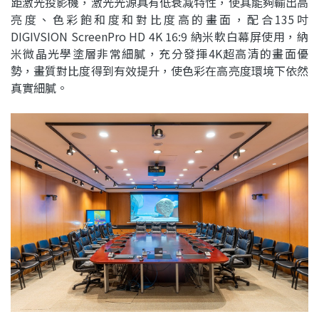
距激光投影機，激光光源具有低衰减特性，使其能夠輸出高
亮度、色彩飽和度和對比度高的畫面，配合135吋
DIGIVSION ScreenPro HD 4K 16:9 納米軟白幕屏使用，納
米微晶光學塗層非常細膩，充分發揮4K超高清的畫面優
勢，畫質對比度得到有效提升，使色彩在高亮度環境下依然
真實細膩。