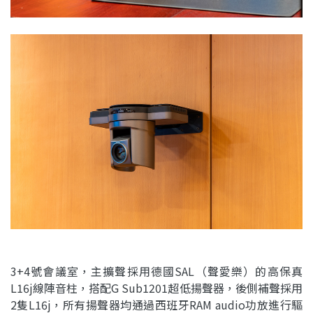
3+4號會議室，主擴聲採用德國SAL（聲愛樂）的高保真
L16j線陣音柱，搭配G Sub1201超低揚聲器，後側補聲採用
2隻L16j，所有揚聲器均通過西班牙RAM audio功放進行驅