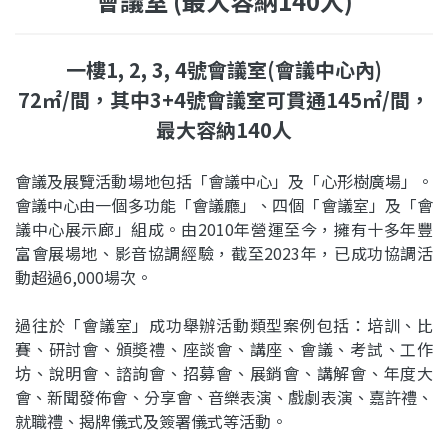
會議室 (最大容納140人)
一樓1, 2, 3, 4號會議室(會議中心內)
72㎡/間，其中3+4號會議室可貫通145㎡/間，
最大容納140人
會議及展覽活動場地包括「會議中心」及「心形樹廣場」。
會議中心由一個多功能「會議廳」、四個「會議室」及「會
議中心展示廊」組成。由2010年營運至今，擁有十多年豐
富會展場地、影音協調經驗，截至2023年，已成功協調活
動超過6,000場次。
過往於「會議室」成功舉辦活動類型案例包括：培訓、比
賽、研討會、頒奬禮、座談會、講座、會議、考試、工作
坊、說明會、諮詢會、招募會、展銷會、講解會、年度大
會、新聞發佈會、分享會、音樂表演、戲劇表演、嘉許禮、
就職禮、揭牌儀式及簽署儀式等活動。