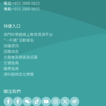
電話
:
+853 2888 0822
-
網上購票
傳真
:
+853 2888 0855
-
門票及優惠表
-
旅遊業界合作夥伴優惠
快捷入口
導覽圖
-
導覽圖
澳門科學館線上教育資源平台
"一戶通"活動報名
-
澳科館微定位導覽
採購資訊
場館設施
招聘消息
-
科學館兒童世界
志願者及導賞員招募
-
展覽中心
交通指南
購票指南
-
天文館
澳科館微定位導覽
-
會議中心
-
探客空間/科普閱讀天地（Tinker Space）
-
數字化製造實驗室 (FABLAB)
關注我們
-
網絡實驗室 (NetLab)
-
創客空間 (Maker Space)