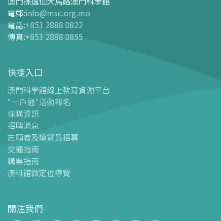
澳門孫逸仙大馬路澳門科學館
購票指南
電郵
:
info@msc.org.mo
電話
:
+853 2888 0822
-
網上購票
傳真
:
+853 2888 0855
-
門票及優惠表
-
旅遊業界合作夥伴優惠
快捷入口
導覽圖
-
導覽圖
澳門科學館線上教育資源平台
"一戶通"活動報名
-
澳科館微定位導覽
採購資訊
場館設施
招聘消息
-
科學館兒童世界
志願者及導賞員招募
-
展覽中心
交通指南
購票指南
-
天文館
澳科館微定位導覽
-
會議中心
-
探客空間/科普閱讀天地（Tinker Space）
-
數字化製造實驗室 (FABLAB)
關注我們
-
網絡實驗室 (NetLab)