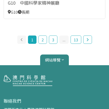
G10 ​中國科學家精神展廳
G10
長期
1
2
3
...
13
網站導覽
參觀
開放時間
聯絡我們
交通指南