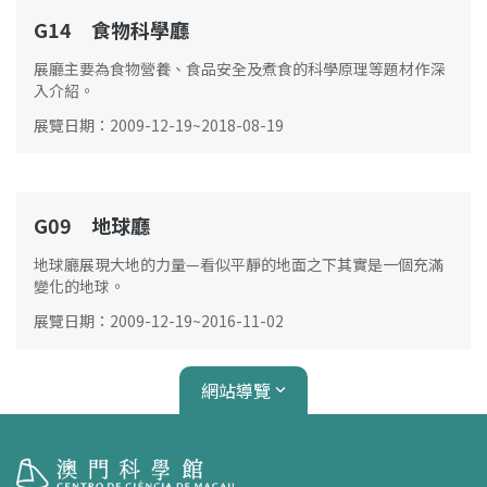
G14 食物科學廳
G14
展廳主要為食物營養、食品安全及煮食的科學原理等題材作深
入介紹。
展覽日期
：
2009-12-19
~
2018-08-19
G09 地球廳
G09
地球廳展現大地的力量—看似平靜的地面之下其實是一個充滿
變化的地球。
展覽日期
：
2009-12-19
~
2016-11-02
網站導覽