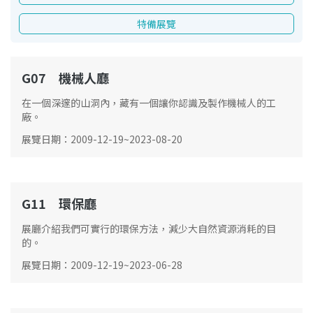
特備展覽
G07 機械人廳
G07
在一個深邃的山洞內，藏有一個讓你認識及製作機械人的工
廠。
展覽日期
：
2009-12-19
~
2023-08-20
G11 環保廳
G11
展廳介紹我們可實行的環保方法，減少大自然資源消耗的目
的。
展覽日期
：
2009-12-19
~
2023-06-28