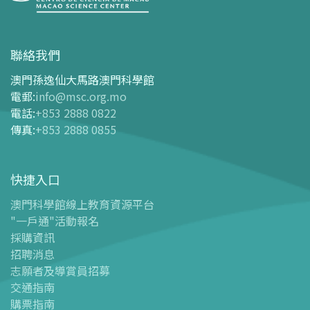
參觀
開放時間
聯絡我們
交通指南
澳門孫逸仙大馬路澳門科學館
購票指南
電郵
:
info@msc.org.mo
電話
:
+853 2888 0822
-
網上購票
傳真
:
+853 2888 0855
-
門票及優惠表
-
旅遊業界合作夥伴優惠
快捷入口
導覽圖
-
導覽圖
澳門科學館線上教育資源平台
"一戶通"活動報名
-
澳科館微定位導覽
採購資訊
場館設施
招聘消息
-
科學館兒童世界
志願者及導賞員招募
-
展覽中心
交通指南
購票指南
-
天文館