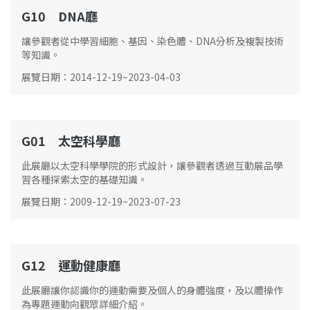
G10 DNA廳
G10
讓參觀者從中學習細胞、基因、染色體、DNA分析及複製技術
等知識。
展覽日期
：
2014-12-19
~
2023-04-03
G01 太空科學廳
G01
此展廳以太空科學學院的形式設計，讓參觀者透過互動展品學
習各種探索太空的基礎知識。
展覽日期
：
2009-12-19
~
2023-07-23
G12 運動健康廳
G12
此展廳讓你認識你的運動需要及個人的身體強度，及以體操作
為專題運動向觀眾詳細介紹。